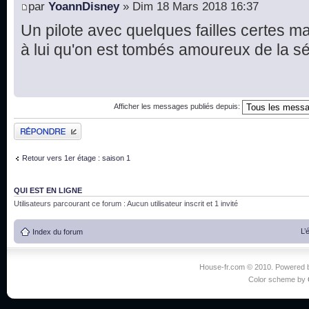
par
YoannDisney
» Dim 18 Mars 2018 16:37
Un pilote avec quelques failles certes ma
à lui qu'on est tombés amoureux de la s
Afficher les messages publiés depuis:
Publier une réponse
Retour vers 1er étage : saison 1
QUI EST EN LIGNE
Utilisateurs parcourant ce forum : Aucun utilisateur inscrit et 1 invité
L’
Index du forum
House-fr.com © 2010. Powered
Color scheme by