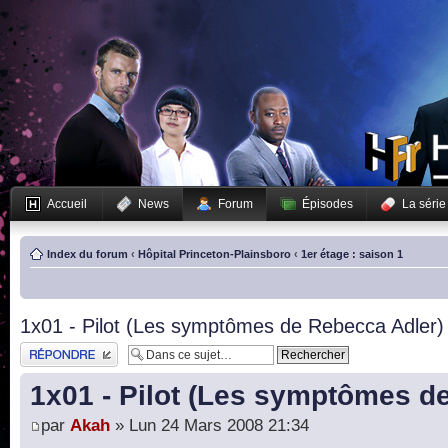
Accueil
News
Forum
Épisodes
La série
Index du forum
‹
Hôpital Princeton-Plainsboro
‹
1er étage : saison 1
1x01 - Pilot (Les symptômes de Rebecca Adler)
Publier une réponse
1x01 - Pilot (Les symptômes d
par
Akah
» Lun 24 Mars 2008 21:34