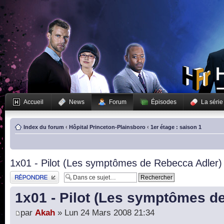
Accueil
News
Forum
Épisodes
La série
Index du forum
‹
Hôpital Princeton-Plainsboro
‹
1er étage : saison 1
1x01 - Pilot (Les symptômes de Rebecca Adler)
Publier une réponse
1x01 - Pilot (Les symptômes d
par
Akah
» Lun 24 Mars 2008 21:34