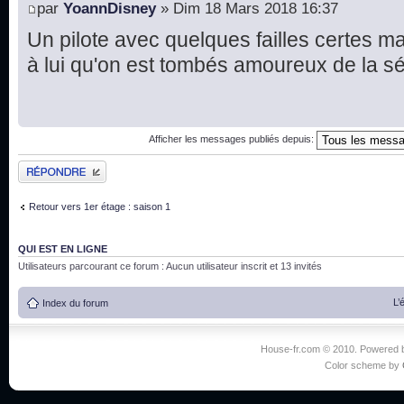
par
YoannDisney
» Dim 18 Mars 2018 16:37
Un pilote avec quelques failles certes ma
à lui qu'on est tombés amoureux de la s
Afficher les messages publiés depuis:
Publier une réponse
Retour vers 1er étage : saison 1
QUI EST EN LIGNE
Utilisateurs parcourant ce forum : Aucun utilisateur inscrit et 13 invités
L’
Index du forum
House-fr.com © 2010. Powered
Color scheme by