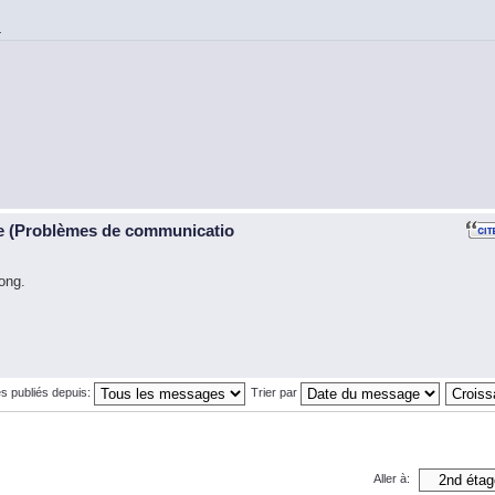
i
te (Problèmes de communicatio
long.
s publiés depuis:
Trier par
Aller à: