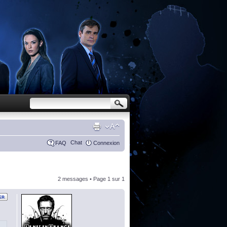
Chat
FAQ
Connexion
2 messages • Page
1
sur
1