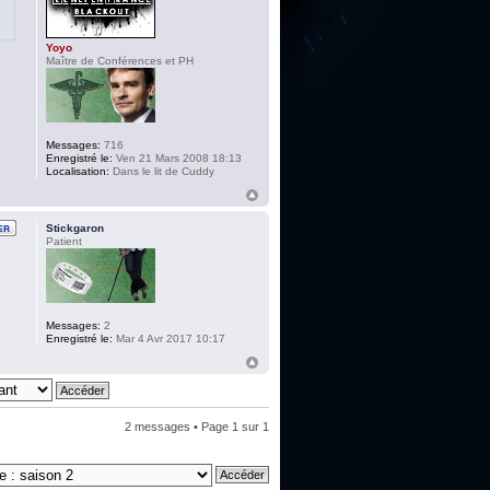
Yoyo
Maître de Conférences et PH
Messages:
716
Enregistré le:
Ven 21 Mars 2008 18:13
Localisation:
Dans le lit de Cuddy
Stickgaron
Patient
Messages:
2
Enregistré le:
Mar 4 Avr 2017 10:17
2 messages • Page
1
sur
1