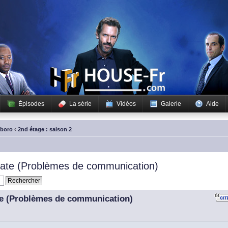
Épisodes
La série
Vidéos
Galerie
Aide
sboro
‹
2nd étage : saison 2
cate (Problèmes de communication)
te (Problèmes de communication)