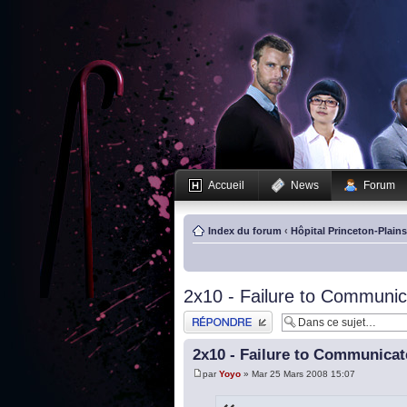
Accueil
News
Forum
Index du forum
‹
Hôpital Princeton-Plain
2x10 - Failure to Communi
Publier une réponse
2x10 - Failure to Communica
par
Yoyo
» Mar 25 Mars 2008 15:07