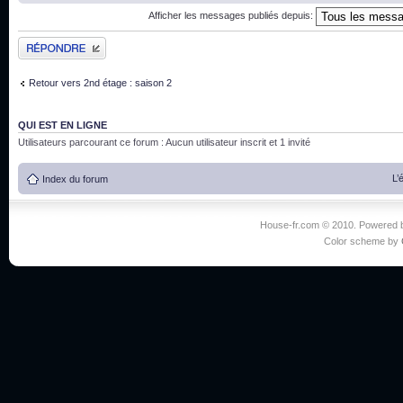
Afficher les messages publiés depuis:
Publier une réponse
Retour vers 2nd étage : saison 2
QUI EST EN LIGNE
Utilisateurs parcourant ce forum : Aucun utilisateur inscrit et 1 invité
L’
Index du forum
House-fr.com © 2010. Powered
Color scheme by