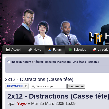
Accueil
News
Forum
Épisodes
La série
Index du forum
‹
Hôpital Princeton-Plainsboro
‹
2nd étage : saison 2
2x12 - Distractions (Casse tête)
Publier une réponse
2x12 - Distractions (Casse tête
par
Yoyo
» Mar 25 Mars 2008 15:09