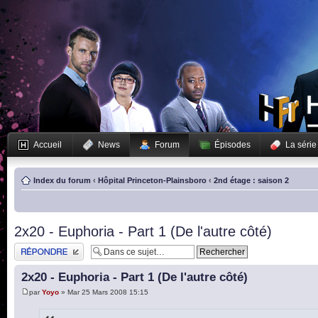
Accueil
News
Forum
Épisodes
La série
Index du forum
‹
Hôpital Princeton-Plainsboro
‹
2nd étage : saison 2
2x20 - Euphoria - Part 1 (De l'autre côté)
Publier une réponse
2x20 - Euphoria - Part 1 (De l'autre côté)
par
Yoyo
» Mar 25 Mars 2008 15:15