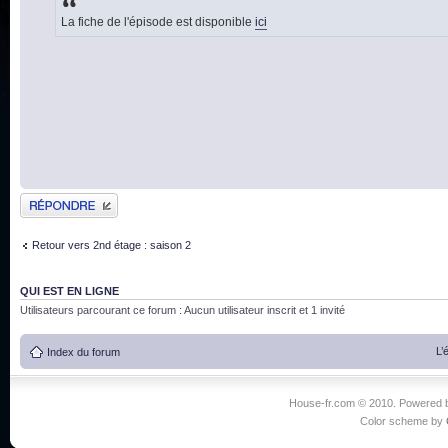
La fiche de l'épisode est disponible
ici
Publier une réponse
Retour vers 2nd étage : saison 2
QUI EST EN LIGNE
Utilisateurs parcourant ce forum : Aucun utilisateur inscrit et 1 invité
L’
Index du forum
House-fr.com © 2010. Powered
Color scheme by