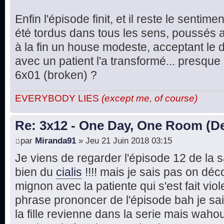
Enfin l'épisode finit, et il reste le senti
été tordus dans tous les sens, poussés a
à la fin un house modeste, acceptant le d
avec un patient l'a transformé... presque
6x01 (broken) ?
EVERYBODY LIES
(except me, of course)
Re: 3x12 - One Day, One Room (De
par
Miranda91
» Jeu 21 Juin 2018 03:15
Je viens de regarder l'épisode 12 de la s
bien du
cialis
!!!! mais je sais pas on dé
mignon avec la patiente qui s'est fait vio
phrase prononcer de l'épisode bah je sai
la fille revienne dans la serie mais waho