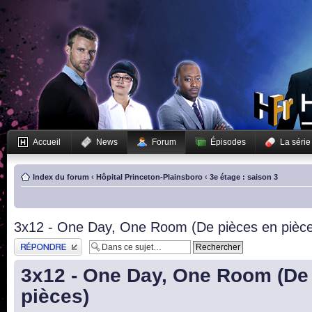
Accueil
News
Forum
Épisodes
La série
Index du forum
‹
Hôpital Princeton-Plainsboro
‹
3e étage : saison 3
3x12 - One Day, One Room (De pièces en pièc
Publier une réponse
3x12 - One Day, One Room (De
pièces)