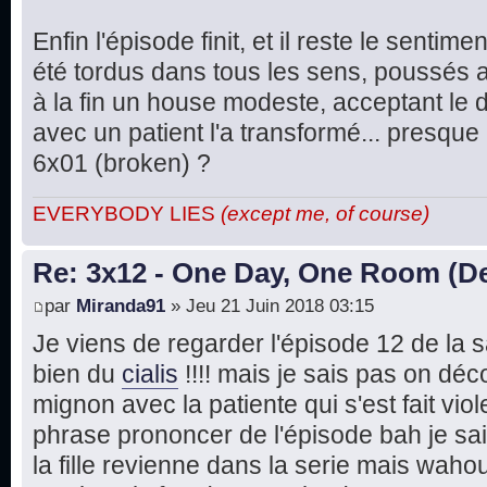
Enfin l'épisode finit, et il reste le senti
été tordus dans tous les sens, poussés a
à la fin un house modeste, acceptant le d
avec un patient l'a transformé... presque
6x01 (broken) ?
EVERYBODY LIES
(except me, of course)
Re: 3x12 - One Day, One Room (De
par
Miranda91
» Jeu 21 Juin 2018 03:15
Je viens de regarder l'épisode 12 de la s
bien du
cialis
!!!! mais je sais pas on dé
mignon avec la patiente qui s'est fait vio
phrase prononcer de l'épisode bah je sai
la fille revienne dans la serie mais waho