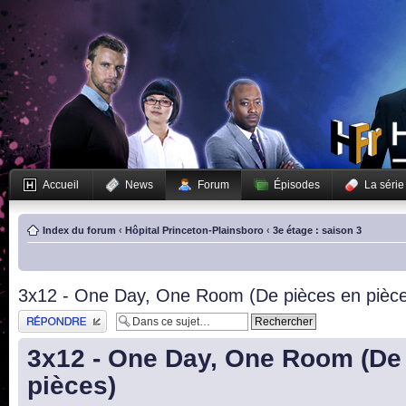
Accueil
News
Forum
Épisodes
La série
Index du forum
‹
Hôpital Princeton-Plainsboro
‹
3e étage : saison 3
3x12 - One Day, One Room (De pièces en pièc
Publier une réponse
3x12 - One Day, One Room (De
pièces)