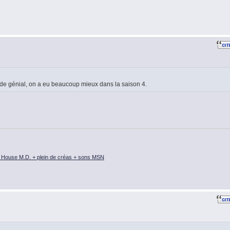
ode génial, on a eu beaucoup mieux dans la saison 4.
 House M.D. + plein de créas + sons MSN