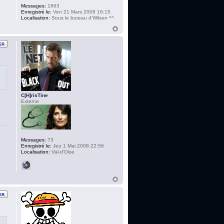
Messages:
1863
Enregistré le:
Ven 21 Mars 2008 16:15
Localisation:
Sous le bureau d'Wilson ^^
C[H]risTine
Externe
Messages:
73
Enregistré le:
Jeu 1 Mai 2008 22:56
Localisation:
Val-d'Oise