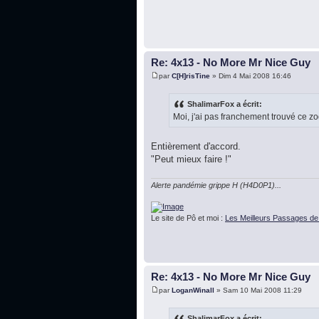
Re: 4x13 - No More Mr Nice Guy
par
C[H]risTine
» Dim 4 Mai 2008 16:46
ShalimarFox a écrit:
Moi, j'ai pas franchement trouvé ce z
Entièrement d'accord.
"Peut mieux faire !"
Alerte pandémie grippe H (H4D0P1)...
Le site de Pô et moi :
Les Meilleurs Passages de
Re: 4x13 - No More Mr Nice Guy
par
LoganWinall
» Sam 10 Mai 2008 11:29
ShalimarFox a écrit: