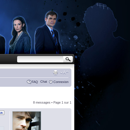
Chat
FAQ
Connexion
8 messages • Page
1
sur
1