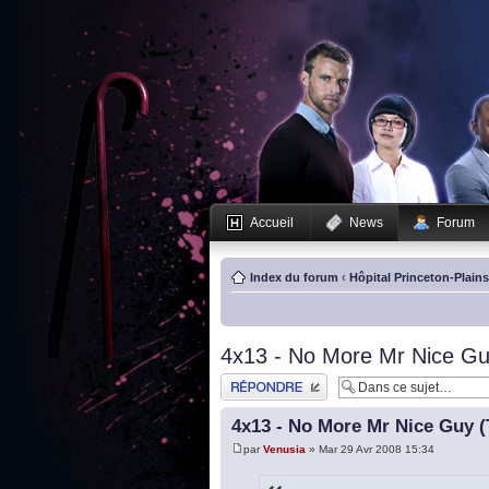
Accueil
News
Forum
Index du forum
‹
Hôpital Princeton-Plain
4x13 - No More Mr Nice Guy 
Publier une réponse
4x13 - No More Mr Nice Guy (T
par
Venusia
» Mar 29 Avr 2008 15:34