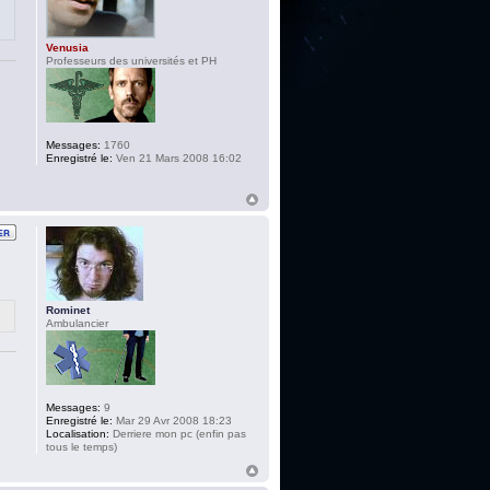
Venusia
Professeurs des universités et PH
Messages:
1760
Enregistré le:
Ven 21 Mars 2008 16:02
Rominet
Ambulancier
Messages:
9
Enregistré le:
Mar 29 Avr 2008 18:23
Localisation:
Derriere mon pc (enfin pas
tous le temps)