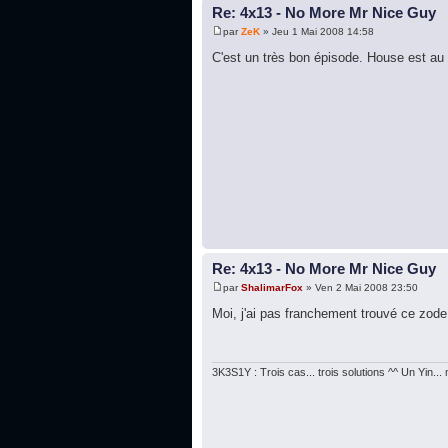
Re: 4x13 - No More Mr Nice Guy
par
ZeK
» Jeu 1 Mai 2008 14:58
C'est un très bon épisode. House est au
Re: 4x13 - No More Mr Nice Guy
par
ShalimarFox
» Ven 2 Mai 2008 23:50
Moi, j'ai pas franchement trouvé ce zod
3K3S1Y : Trois cas... trois solutions ^^ Un Yin..