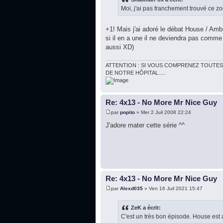
Moi, j'ai pas franchement trouvé ce z
+1! Mais j'ai adoré le débat House / Ambe
si il en a une il ne deviendra pas comme 
aussi XD)
ATTENTION : SI VOUS COMPRENEZ TOUTES
DE NOTRE HÔPITAL.....
Re: 4x13 - No More Mr Nice Guy
par
popito
» Mer 2 Juil 2008 22:24
J'adore mater cette série ^^
Re: 4x13 - No More Mr Nice Guy
par
Alexd035
» Ven 16 Juil 2021 15:47
ZeK a écrit:
C'est un très bon épisode. House est