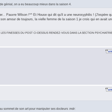
ode génial, on a eu beaucoup mieux dans la saison 4.
r... Pauvre Wilson !^^ Et House qui dit qu'il a une neurosyphilis ! (J'espère q
son amour de toujours, la vielle femme de la saison 1 je crois qui en avait u
 LES FINESSES DU POST CI-DESSUS RENDEZ-VOUS DANS LA SECTION PSYCHIATRI
 au sommet de son art pour manipuler ses docteurs :mdr: