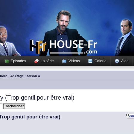
Épisodes
La série
Vidéos
Galerie
Aide
sboro
‹
4e étage : saison 4
(Trop gentil pour être vrai)
rop gentil pour être vrai)