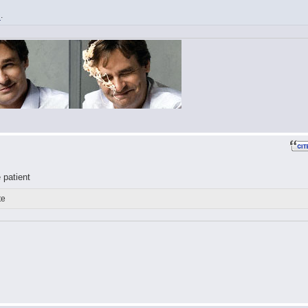
i
.
 patient
te