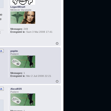
LoganWinall
Médecin Vacataire
ue
ne
Messages:
249
Enregistré le:
Sam 3 Mai 2008 17:41
E
popito
Patient
Messages:
1
Enregistré le:
Mer 2 Juil 2008 22:21
Alexd035
Patient
Messages:
1