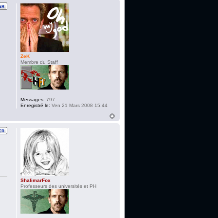
ZeK
Membre du Staff
Messages:
797
Enregistré le:
Ven 21 Mars 2008 15:44
ShalimarFox
Professeurs des universités et PH