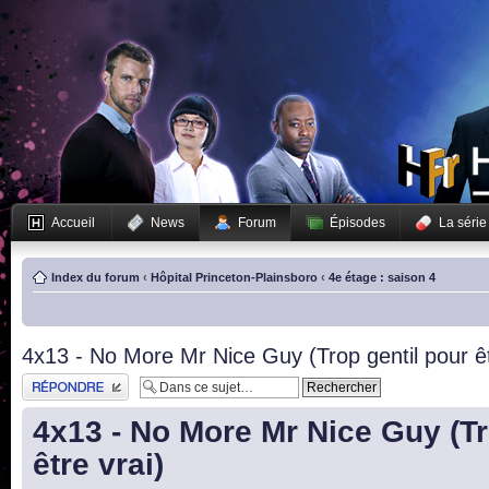
Accueil
News
Forum
Épisodes
La série
Index du forum
‹
Hôpital Princeton-Plainsboro
‹
4e étage : saison 4
4x13 - No More Mr Nice Guy (Trop gentil pour êt
Publier une réponse
4x13 - No More Mr Nice Guy (Tr
être vrai)