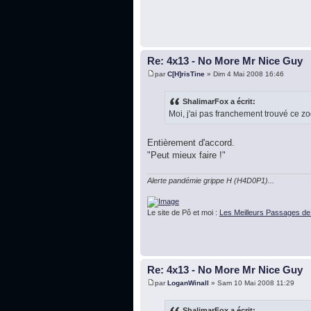
Re: 4x13 - No More Mr Nice Guy
par
C[H]risTine
» Dim 4 Mai 2008 16:46
ShalimarFox a écrit:
Moi, j'ai pas franchement trouvé ce z
Entièrement d'accord.
"Peut mieux faire !"
Alerte pandémie grippe H (H4D0P1)...
Le site de Pô et moi :
Les Meilleurs Passages de
Re: 4x13 - No More Mr Nice Guy
par
LoganWinall
» Sam 10 Mai 2008 11:29
ShalimarFox a écrit: