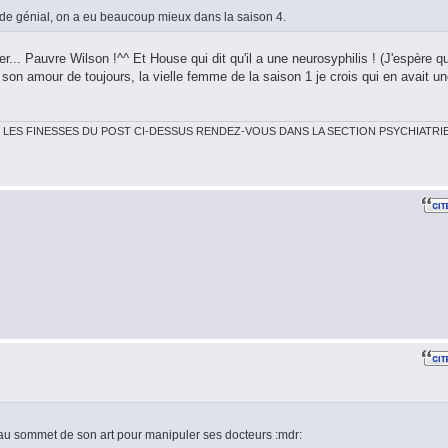
ode génial, on a eu beaucoup mieux dans la saison 4.
r... Pauvre Wilson !^^ Et House qui dit qu'il a une neurosyphilis ! (J'espère q
son amour de toujours, la vielle femme de la saison 1 je crois qui en avait u
 LES FINESSES DU POST CI-DESSUS RENDEZ-VOUS DANS LA SECTION PSYCHIATRI
 au sommet de son art pour manipuler ses docteurs :mdr: