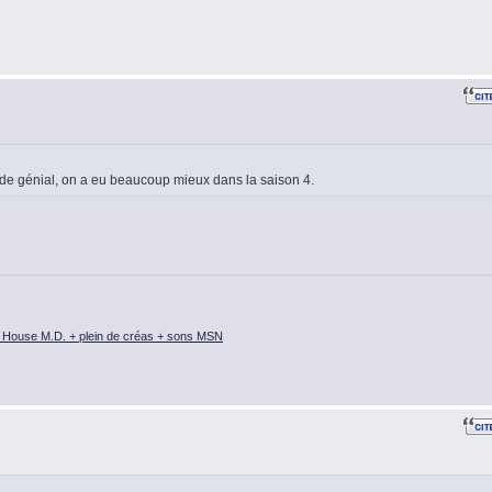
ode génial, on a eu beaucoup mieux dans la saison 4.
 House M.D. + plein de créas + sons MSN