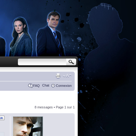
Chat
FAQ
Connexion
8 messages • Page
1
sur
1