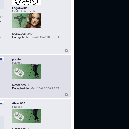
LoganWinall
Médecin Vacataire
ue
ne
Messages:
249
Enregistré le:
Sam 3 Mai 2008 17:41
E
popito
Patient
Messages:
1
Enregistré le:
Mer 2 Juil 2008 22:21
Alexd035
Patient
Messages:
1