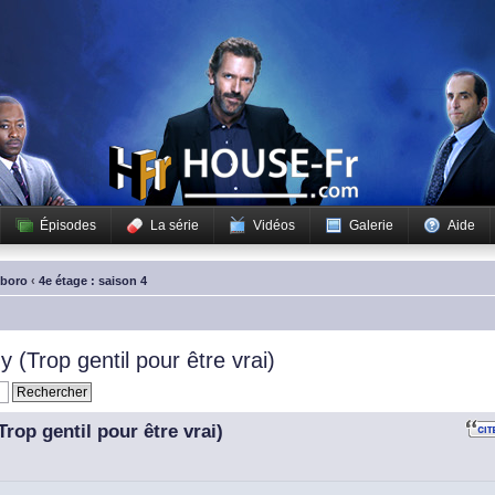
Épisodes
La série
Vidéos
Galerie
Aide
sboro
‹
4e étage : saison 4
(Trop gentil pour être vrai)
rop gentil pour être vrai)