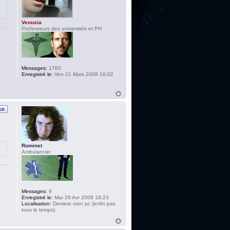
Venusia
Professeurs des universités et PH
Messages:
1760
Enregistré le:
Ven 21 Mars 2008 16:02
Rominet
Ambulancier
Messages:
9
Enregistré le:
Mar 29 Avr 2008 18:23
Localisation:
Derriere mon pc (enfin pas
tous le temps)