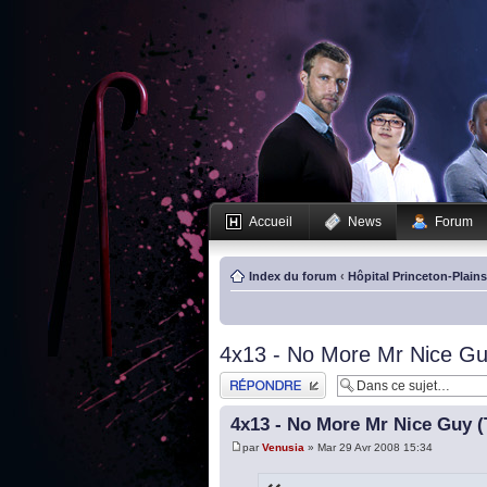
Accueil
News
Forum
Index du forum
‹
Hôpital Princeton-Plain
4x13 - No More Mr Nice Guy 
Publier une réponse
4x13 - No More Mr Nice Guy (T
par
Venusia
» Mar 29 Avr 2008 15:34