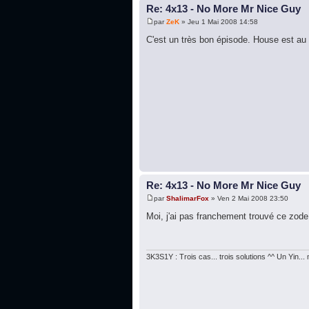
Re: 4x13 - No More Mr Nice Guy
par
ZeK
» Jeu 1 Mai 2008 14:58
C'est un très bon épisode. House est au
Re: 4x13 - No More Mr Nice Guy
par
ShalimarFox
» Ven 2 Mai 2008 23:50
Moi, j'ai pas franchement trouvé ce zod
3K3S1Y : Trois cas... trois solutions ^^ Un Yin..