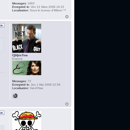
Messages:
1863
Enregistré le:
Ven 21 Mars 2008 16:15
Localisation:
Sous le bureau d'Wilson ^^
C[H]risTine
Externe
Messages:
73
Enregistré le:
Jeu 1 Mai 2008 22:56
Localisation:
Val-d'Oise