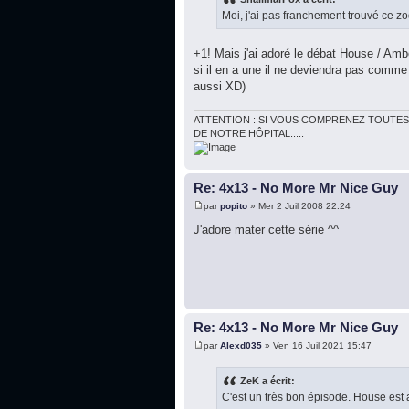
Moi, j'ai pas franchement trouvé ce z
+1! Mais j'ai adoré le débat House / Ambe
si il en a une il ne deviendra pas comme 
aussi XD)
ATTENTION : SI VOUS COMPRENEZ TOUTES
DE NOTRE HÔPITAL.....
Re: 4x13 - No More Mr Nice Guy
par
popito
» Mer 2 Juil 2008 22:24
J'adore mater cette série ^^
Re: 4x13 - No More Mr Nice Guy
par
Alexd035
» Ven 16 Juil 2021 15:47
ZeK a écrit:
C'est un très bon épisode. House est