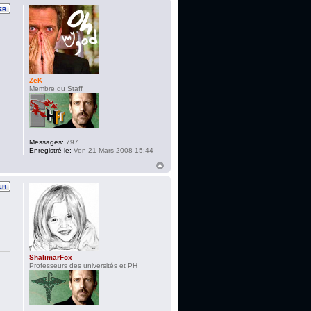
ZeK
Membre du Staff
Messages:
797
Enregistré le:
Ven 21 Mars 2008 15:44
ShalimarFox
Professeurs des universités et PH