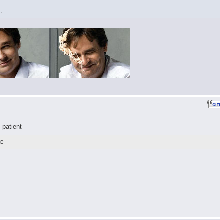
i
.
 patient
te