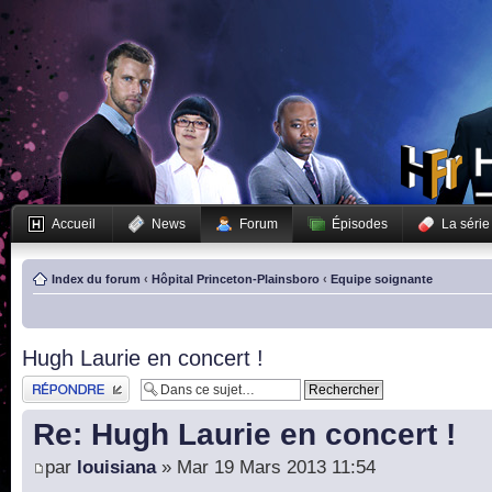
Accueil
News
Forum
Épisodes
La série
Index du forum
‹
Hôpital Princeton-Plainsboro
‹
Equipe soignante
Hugh Laurie en concert !
Publier une réponse
Re: Hugh Laurie en concert !
par
louisiana
» Mar 19 Mars 2013 11:54