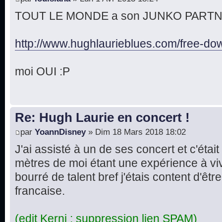
TOUT LE MONDE a son JUNKO PARTNER 
http://www.hughlaurieblues.com/free-dow 
moi OUI :P
Re: Hugh Laurie en concert !
par
YoannDisney
» Dim 18 Mars 2018 18:02
J'ai assisté à un de ses concert et c'étai
mètres de moi étant une expérience à v
bourré de talent bref j'étais content d'êtr
francaise.
(edit Kerni : suppression lien SPAM)