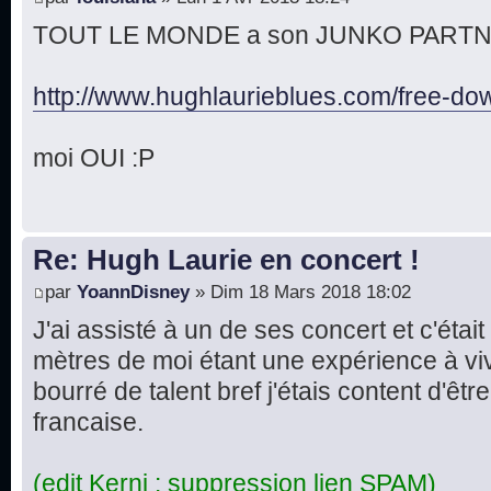
TOUT LE MONDE a son JUNKO PARTNER 
http://www.hughlaurieblues.com/free-dow 
moi OUI :P
Re: Hugh Laurie en concert !
par
YoannDisney
» Dim 18 Mars 2018 18:02
J'ai assisté à un de ses concert et c'étai
mètres de moi étant une expérience à v
bourré de talent bref j'étais content d'êtr
francaise.
(edit Kerni : suppression lien SPAM)