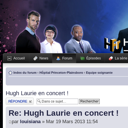
Accueil
News
Forum
Épisodes
La série
Index du forum
‹
Hôpital Princeton-Plainsboro
‹
Equipe soignante
Hugh Laurie en concert !
Publier une réponse
Re: Hugh Laurie en concert !
par
louisiana
» Mar 19 Mars 2013 11:54