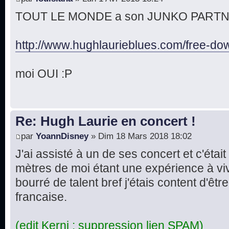
TOUT LE MONDE a son JUNKO PARTNER 
http://www.hughlaurieblues.com/free-dow 
moi OUI :P
Re: Hugh Laurie en concert !
par
YoannDisney
» Dim 18 Mars 2018 18:02
J'ai assisté à un de ses concert et c'étai
mètres de moi étant une expérience à v
bourré de talent bref j'étais content d'êtr
francaise.
(edit Kerni : suppression lien SPAM)