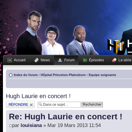
Accueil
News
Forum
Épisodes
La série
Index du forum
‹
Hôpital Princeton-Plainsboro
‹
Equipe soignante
Hugh Laurie en concert !
Publier une réponse
Re: Hugh Laurie en concert !
par
louisiana
» Mar 19 Mars 2013 11:54