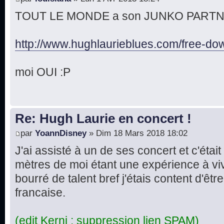
TOUT LE MONDE a son JUNKO PARTNER 
http://www.hughlaurieblues.com/free-dow 
moi OUI :P
Re: Hugh Laurie en concert !
par
YoannDisney
» Dim 18 Mars 2018 18:02
J'ai assisté à un de ses concert et c'étai
mètres de moi étant une expérience à v
bourré de talent bref j'étais content d'êtr
francaise.
(edit Kerni : suppression lien SPAM)