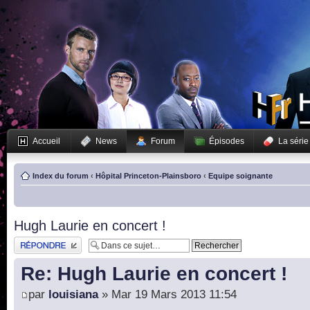
Accueil
News
Forum
Épisodes
La série
Index du forum
‹
Hôpital Princeton-Plainsboro
‹
Equipe soignante
Hugh Laurie en concert !
Publier une réponse
Re: Hugh Laurie en concert !
par
louisiana
» Mar 19 Mars 2013 11:54