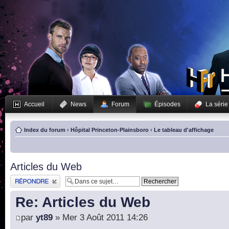
Accueil
News
Forum
Épisodes
La série
Index du forum
‹
Hôpital Princeton-Plainsboro
‹
Le tableau d'affichage
Articles du Web
Publier une réponse
Re: Articles du Web
par
yt89
» Mer 3 Août 2011 14:26