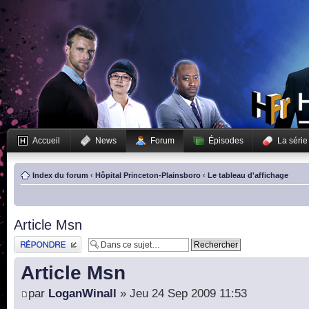
Accueil
News
Forum
Épisodes
La série
Index du forum
‹
Hôpital Princeton-Plainsboro
‹
Le tableau d'affichage
Article Msn
Publier une réponse
Article Msn
par
LoganWinall
» Jeu 24 Sep 2009 11:53