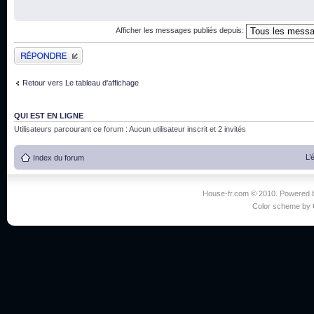
Afficher les messages publiés depuis:
Publier une réponse
Retour vers Le tableau d'affichage
QUI EST EN LIGNE
Utilisateurs parcourant ce forum : Aucun utilisateur inscrit et 2 invités
L’
Index du forum
House-fr.com © 2010. Powered
Color scheme by