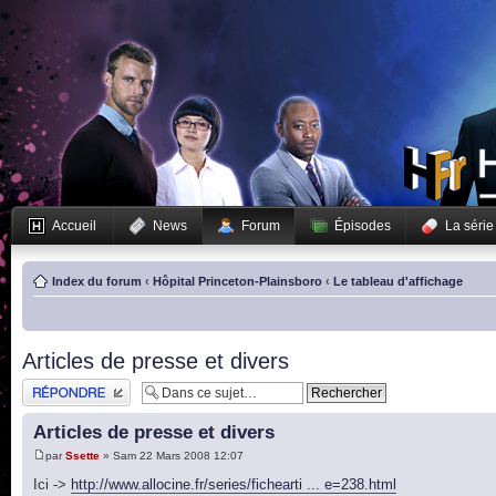
Accueil
News
Forum
Épisodes
La série
Index du forum
‹
Hôpital Princeton-Plainsboro
‹
Le tableau d'affichage
Articles de presse et divers
Publier une réponse
Articles de presse et divers
par
Ssette
» Sam 22 Mars 2008 12:07
Ici ->
http://www.allocine.fr/series/fichearti ... e=238.html