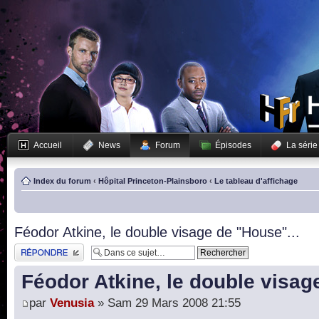
Accueil
News
Forum
Épisodes
La série
Index du forum
‹
Hôpital Princeton-Plainsboro
‹
Le tableau d'affichage
Féodor Atkine, le double visage de "House"...
Publier une réponse
Féodor Atkine, le double visag
par
Venusia
» Sam 29 Mars 2008 21:55