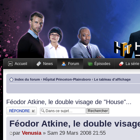
Accueil
News
Forum
Épisodes
La série
Index du forum
‹
Hôpital Princeton-Plainsboro
‹
Le tableau d'affichage
Féodor Atkine, le double visage de "House"...
Publier une réponse
Féodor Atkine, le double visag
par
Venusia
» Sam 29 Mars 2008 21:55