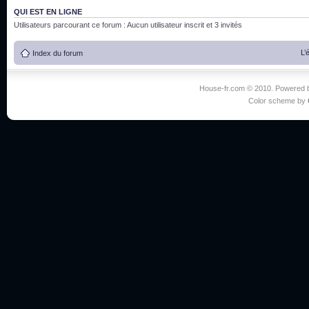
QUI EST EN LIGNE
Utilisateurs parcourant ce forum : Aucun utilisateur inscrit et 3 invités
L’
Index du forum
House-fr.com © 2010. Powered
Color scheme by