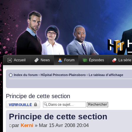
Accueil
News
Forum
Épisodes
La série
Index du forum
‹
Hôpital Princeton-Plainsboro
‹
Le tableau d'affichage
Principe de cette section
Sujet verrouillé
Principe de cette section
par
Kerni
» Mar 15 Avr 2008 20:04