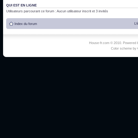
QUI EST EN LIGNE
Utilisateurs parcourant ce forum : Aucun utilisateur inscrit et 3 invités
L’
Index du forum
House-fr.com © 2010. Powered
Color scheme by