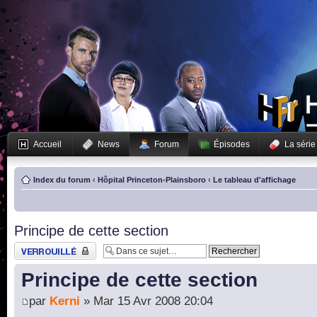
Accueil
News
Forum
Épisodes
La série
Index du forum
‹
Hôpital Princeton-Plainsboro
‹
Le tableau d'affichage
Principe de cette section
Sujet verrouillé
Principe de cette section
par
Kerni
» Mar 15 Avr 2008 20:04