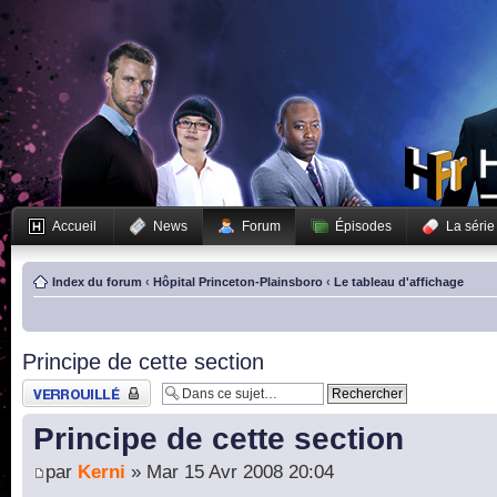
Accueil
News
Forum
Épisodes
La série
Index du forum
‹
Hôpital Princeton-Plainsboro
‹
Le tableau d'affichage
Principe de cette section
Sujet verrouillé
Principe de cette section
par
Kerni
» Mar 15 Avr 2008 20:04