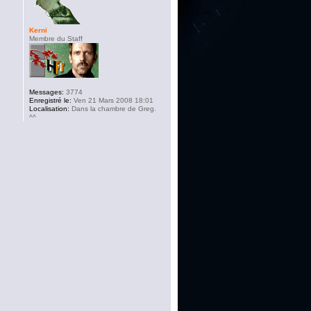
Kerni
Membre du Staff
Messages:
3774
Enregistré le:
Ven 21 Mars 2008 18:01
Localisation:
Dans la chambre de Greg.
^^