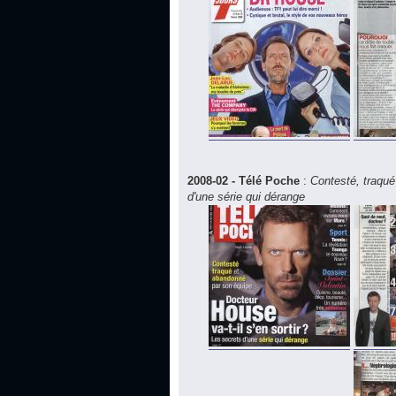
2008-02 - Télé Poche
:
Contesté, traqué
d'une série qui dérange