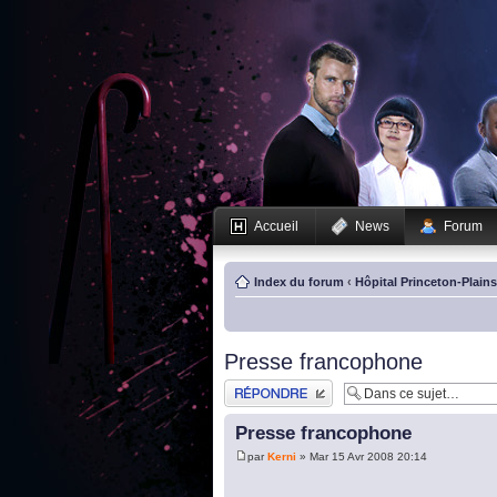
Accueil
News
Forum
Index du forum
‹
Hôpital Princeton-Plain
Presse francophone
Publier une réponse
Presse francophone
par
Kerni
» Mar 15 Avr 2008 20:14