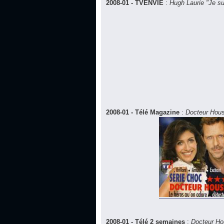
2008-01 - TVENVIE
:
Hugh Laurie "Je s
2008-01 - Télé Magazine
:
Docteur House
2008-01 - Télé 2 semaines
:
Docteur Hou