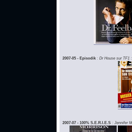
2007-05 - Episodik
:
Dr House sur TF1 :
2007-07 - 100% S.E.R.I.E.S
:
Jennifer M