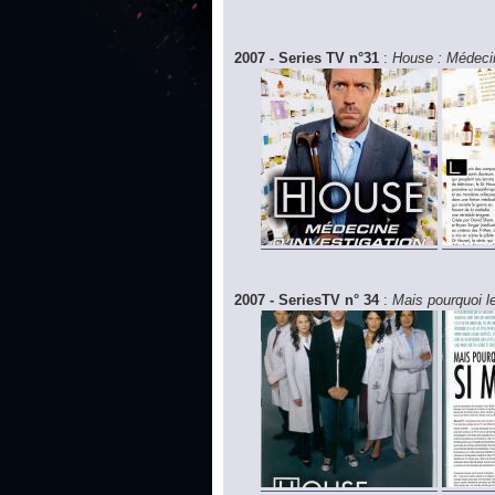
2007 - Series TV n°31
:
House : Médecin
2007 - SeriesTV n° 34
:
Mais pourquoi l