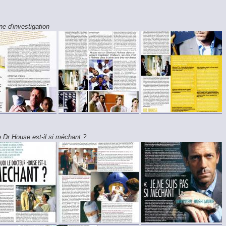
e d'investigation
e Dr House est-il si méchant ?