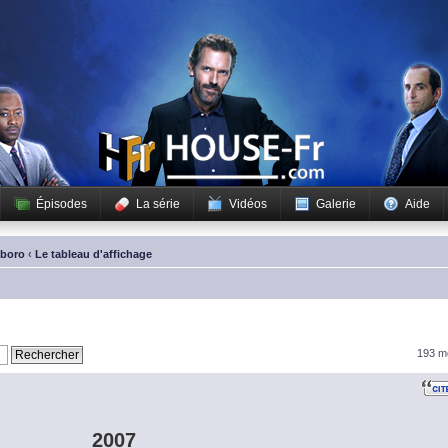
Épisodes
La série
Vidéos
Galerie
Aide
sboro
‹
Le tableau d'affichage
193 m
2007