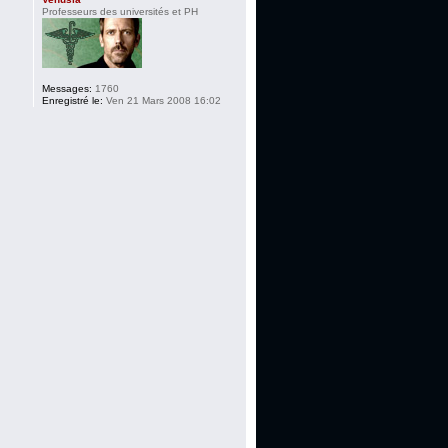
Professeurs des universités et PH
Messages:
1760
Enregistré le:
Ven 21 Mars 2008 16:02