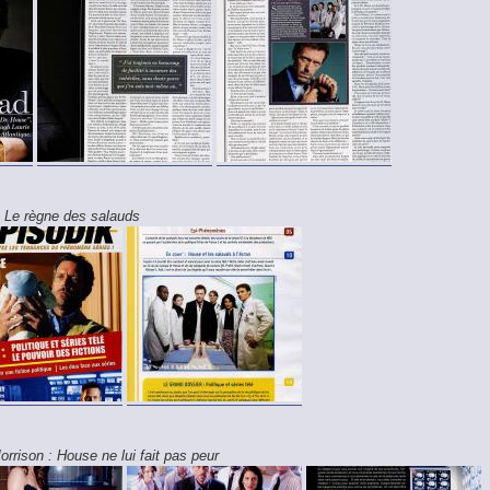
 Le règne des salauds
orrison : House ne lui fait pas peur