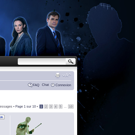
Chat
FAQ
Connexion
essages •
Page
1
sur
10
•
...
1
2
3
4
5
10