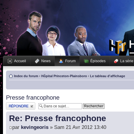
Accueil
News
Forum
Épisodes
La série
Index du forum
‹
Hôpital Princeton-Plainsboro
‹
Le tableau d'affichage
Presse francophone
Publier une réponse
Re: Presse francophone
par
kevingeoris
» Sam 21 Avr 2012 13:40