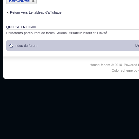
Retour vers Le tableau d'affichage
QUI EST EN LIGNE
Utilisateurs parcourant ce forum : Aucun utilisateur inscrit et 1 invité
L’
Index du forum
House-fr.com © 2010. Powered
Color scheme by