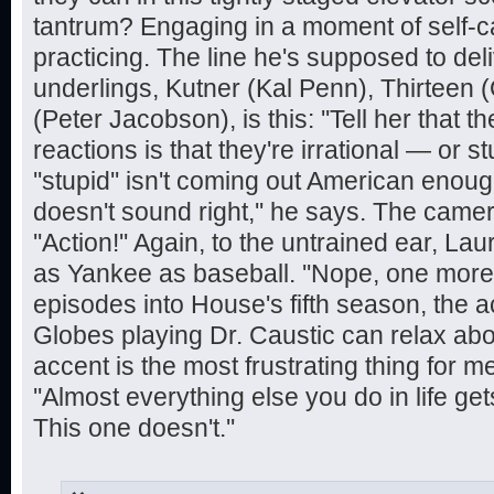
tantrum? Engaging in a moment of self-c
practicing. The line he's supposed to deli
underlings, Kutner (Kal Penn), Thirteen (
(Peter Jacobson), is this: ''Tell her that 
reactions is that they're irrational — or s
''stupid'' isn't coming out American enough t
doesn't sound right,'' he says. The camera
''Action!'' Again, to the untrained ear, Lau
as Yankee as baseball. ''Nope, one more t
episodes into House's fifth season, the
Globes playing Dr. Caustic can relax abou
accent is the most frustrating thing for me
''Almost everything else you do in life ge
This one doesn't.''