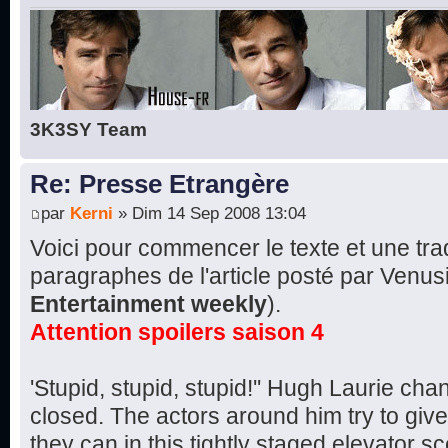
3K3SY Team
Re: Presse Etrangère
par
Kerni
» Dim 14 Sep 2008 13:04
Voici pour commencer le texte et une tr
paragraphes de l'article posté par Venusi
Entertainment weekly
).
Attention spoilers saison 4
'Stupid, stupid, stupid!'' Hugh Laurie cha
closed. The actors around him try to giv
they can in this tightly staged elevator s