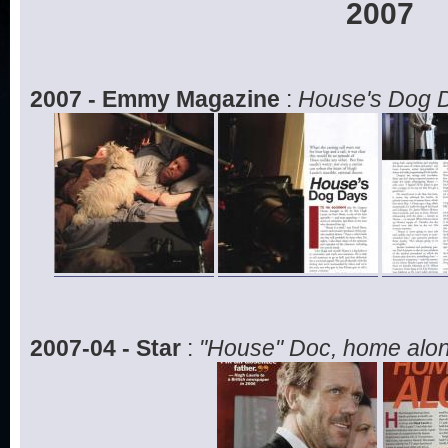
2007
2007 - Emmy Magazine
:
House's Dog 
2007-04 - Star
:
"House" Doc, home alon