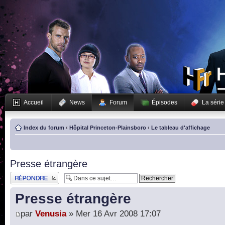
Accueil
News
Forum
Épisodes
La série
Index du forum
‹
Hôpital Princeton-Plainsboro
‹
Le tableau d'affichage
Presse étrangère
Publier une réponse
Presse étrangère
par
Venusia
» Mer 16 Avr 2008 17:07