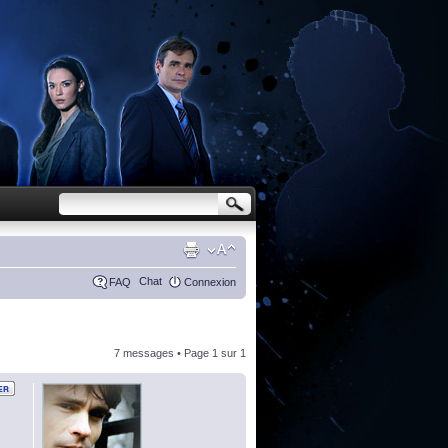
Chat
FAQ
Connexion
7 messages • Page
1
sur
1