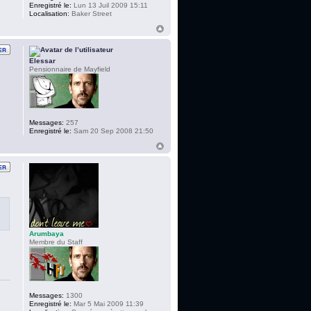
Enregistré le:
Lun 13 Juil 2009 15:11
Localisation:
Baker Street
Elessar
Pensionnaire de Mayfield
Messages:
257
Enregistré le:
Sam 20 Sep 2008 21:50
Arumbaya
Membre du Staff
Messages:
1300
Enregistré le:
Mar 5 Mai 2009 11:39