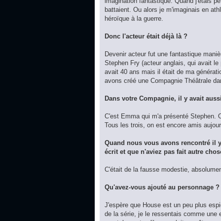
imagination fantastique. Quand j'étais p
battaient. Ou alors je m'imaginais en a
héroïque à la guerre.
Donc l'acteur était déjà là ?
Devenir acteur fut une fantastique manièr
Stephen Fry (acteur anglais, qui avait le 
avait 40 ans mais il était de ma générati
avons créé une Compagnie Théâtrale dan
Dans votre Compagnie, il y avait auss
C'est Emma qui m'a présenté Stephen. On
Tous les trois, on est encore amis aujou
Quand nous vous avons rencontré il y
écrit et que n'aviez pas fait autre chos
C'était de la fausse modestie, absolumen
Qu'avez-vous ajouté au personnage ?
J'espère que House est un peu plus espiè
de la série, je le ressentais comme une 