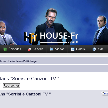
Épisodes
La série
Vidéos
Galerie
Aide
sboro
‹
Le tableau d'affichage
 dans "Sorrisi e Canzoni TV "
ans "Sorrisi e Canzoni TV "