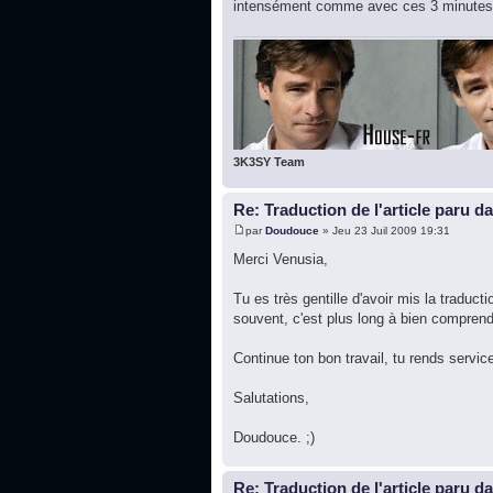
intensément comme avec ces 3 minutes, 
3K3SY Team
Re: Traduction de l'article paru d
par
Doudouce
» Jeu 23 Juil 2009 19:31
Merci Venusia,
Tu es très gentille d'avoir mis la traduct
souvent, c'est plus long à bien comprend
Continue ton bon travail, tu rends servic
Salutations,
Doudouce. ;)
Re: Traduction de l'article paru d