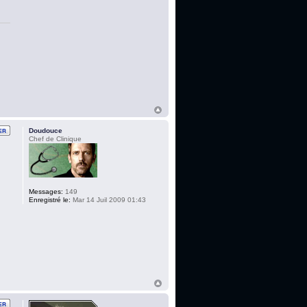
Doudouce
Chef de Clinique
Messages:
149
Enregistré le:
Mar 14 Juil 2009 01:43