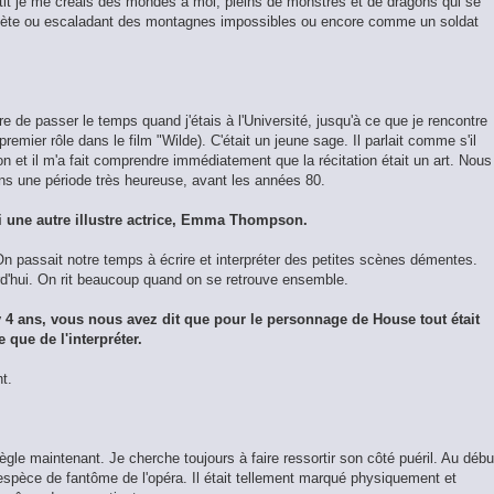
etit je me créais des mondes à moi, pleins de monstres et de dragons qui se
thlète ou escaladant des montagnes impossibles ou encore comme un soldat
e de passer le temps quand j'étais à l'Université, jusqu'à ce que je rencontre
premier rôle dans le film "Wilde). C'était un jeune sage. Il parlait comme s'il
on et il m'a fait comprendre immédiatement que la récitation était un art. Nous
s une période très heureuse, avant les années 80.
i une autre illustre actrice, Emma Thompson.
 passait notre temps à écrire et interpréter des petites scènes démentes.
rd'hui. On rit beaucoup quand on se retrouve ensemble.
 4 ans, vous nous avez dit que pour le personnage de House tout était
e que de l'interpréter.
t.
gle maintenant. Je cherche toujours à faire ressortir son côté puéril. Au débu
espèce de fantôme de l'opéra. Il était tellement marqué physiquement et