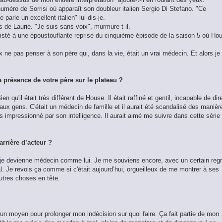
méro de Sorrisi où apparaît son doubleur italien Sergio Di Stefano. "Ce
arle un excellent italien" lui dis-je.
s de Laurie. "Je suis sans voix", murmure-t-il.
ssisté à une époustouflante reprise du cinquième épisode de la saison 5 où Ho
x ne pas penser à son père qui, dans la vie, était un vrai médecin. Et alors je
 présence de votre père sur le plateau ?
en qu'il était très différent de House. Il était raffiné et gentil, incapable de dir
aux gens. C'était un médecin de famille et il aurait été scandalisé des manièr
s impressionné par son intelligence. Il aurait aimé me suivre dans cette série
arrière d’acteur ?
e je devienne médecin comme lui. Je me souviens encore, avec un certain regr
 Je revois ça comme si c'était aujourd’hui, orgueilleux de me montrer à ses
autres choses en tête.
 un moyen pour prolonger mon indécision sur quoi faire. Ça fait partie de mon