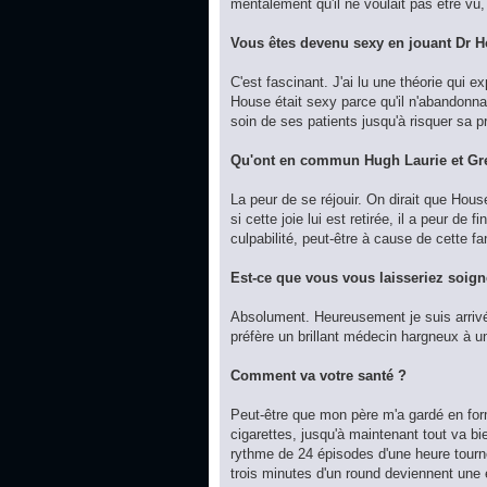
mentalement qu'il ne voulait pas être vu
Vous êtes devenu sexy en jouant Dr 
C'est fascinant. J'ai lu une théorie qui
House était sexy parce qu'il n'abandonnait
soin de ses patients jusqu'à risquer sa p
Qu'ont en commun Hugh Laurie et Gr
La peur de se réjouir. On dirait que House 
si cette joie lui est retirée, il a peur de
culpabilité, peut-être à cause de cette f
Est-ce que vous vous laisseriez soi
Absolument. Heureusement je suis arrivé
préfère un brillant médecin hargneux à 
Comment va votre santé ?
Peut-être que mon père m'a gardé en form
cigarettes, jusqu'à maintenant tout va bi
rythme de 24 épisodes d'une heure tourn
trois minutes d'un round deviennent une é