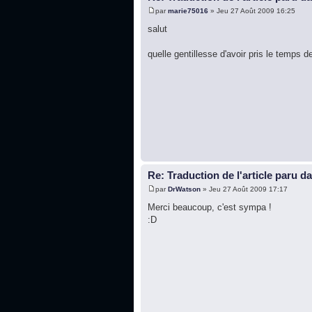
par
marie75016
» Jeu 27 Août 2009 16:25
salut
quelle gentillesse d'avoir pris le temps 
Re: Traduction de l'article paru d
par
DrWatson
» Jeu 27 Août 2009 17:17
Merci beaucoup, c'est sympa !
:D