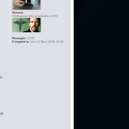
Venusia
Professeurs des universités et PH
Messages:
1760
Enregistré le:
Ven 21 Mars 2008 16:02
ns
ion