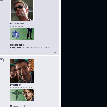
marie75016
Ambulancier
Messages:
5
Enregistré le:
Ven 3 Juil 2009 18:20
DrWatson
Praticien Hospitalier
Messages:
263