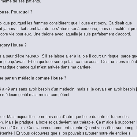
, même de ses patients.
House. Pourquoi ?
 explique pourquoi les femmes considèrent que House est sexy. Ça disait que
 jamais. Il fait semblant de ne s'intéresser à personne, mais en réalité, il pr
ropre vie pour eux. Une théorie avec laquelle je suis parfaitement d'accord.
egory House ?
a peur d'être heureux. S'il se laisse aller à la joie il court un risque, parce qu
 finir pire qu'avant. Et en quelque sorte je fais ça moi aussi. C'est un sens inné 
antastique chance qui m'est arrivée dans ma carrière.
gner par un médecin comme House ?
 à 49 ans sans avoir besoin d'un médecin, mais si je devais en avoir besoin 
un médecin gentil mais moins compétent.
e. Mais aujourd'hui je ne fais rien d'autre que boire du café et fumer des
en. Mais je pratique la boxe et ça devient ma thérapie. Ça m'aide à supporter 
és en 10 mois. Ça m'apprend comment ralentir. Quand vous êtes sur le ring, 
ternité ! Et vous découvrez que si on pouvait savourer notre vie entière si