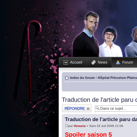
Accueil
News
Forum
Index du forum
‹
Hôpital Princeton-Plain
Traduction de l'article paru
Publier une réponse
Traduction de l'article paru d
par
Venusia
» Sam 19 Juil 2008 21:06
Spoiler saison 5