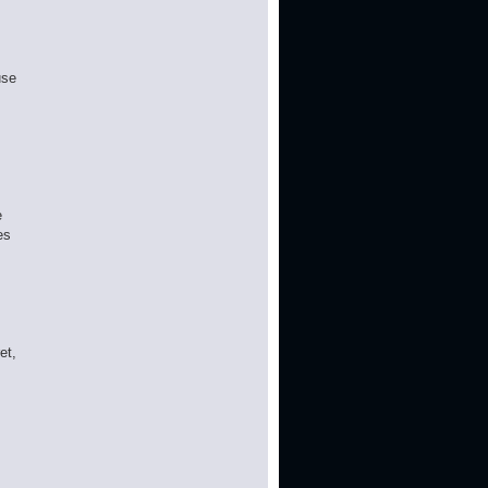
use
e
es
et,