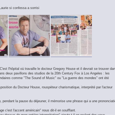
Laurie si confessa a sorrisi
'est l'hôpital où travaille le docteur Gregory House et il devrait se trouver da
dans deux pavillons des studios de la 20th Century Fox à Los Angeles : les
endaires comme "The Sound of Music" ou "La guerre des mondes" ont été
sposition du Docteur House, rouspéteur charismatique, interprété par l'acteur
, pendant la pause du déjeuner, il mémorise une phrase qui a une prononciat
ge c'est l'accent américain" nous dit-il en soufflant.
-dessus de mon entière interprétation" ajoute-t-il en roulant des yeux.