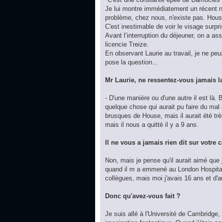
Je lui montre immédiatement un récent nu
problème, chez nous, n'existe pas. House p
C'est inestimable de voir le visage surpri
Avant l’interruption du déjeuner, on a a
licencie Treize.
En observant Laurie au travail, je ne peu
pose la question...
Mr Laurie, ne ressentez-vous jamais la
- D'une manière ou d'une autre il est là. Bi
quelque chose qui aurait pu faire du mal 
brusques de House, mais il aurait été trè
mais il nous a quitté il y a 9 ans.
Il ne vous a jamais rien dit sur votre c
Non, mais je pense qu'il aurait aimé qu
quand il m a emmené au London Hospital.
collègues, mais moi j'avais 16 ans et d'
Donc qu'avez-vous fait ?
Je suis allé à l'Université de Cambridge,