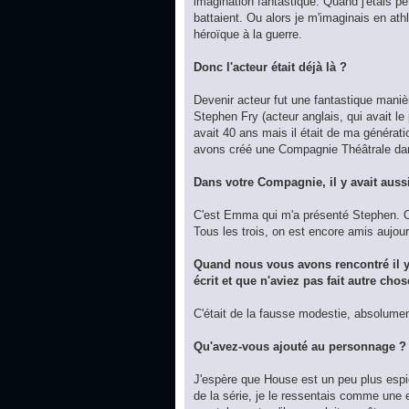
imagination fantastique. Quand j'étais p
battaient. Ou alors je m'imaginais en a
héroïque à la guerre.
Donc l'acteur était déjà là ?
Devenir acteur fut une fantastique manièr
Stephen Fry (acteur anglais, qui avait le 
avait 40 ans mais il était de ma générati
avons créé une Compagnie Théâtrale dan
Dans votre Compagnie, il y avait auss
C'est Emma qui m'a présenté Stephen. On
Tous les trois, on est encore amis aujou
Quand nous vous avons rencontré il y
écrit et que n'aviez pas fait autre chos
C'était de la fausse modestie, absolumen
Qu'avez-vous ajouté au personnage ?
J'espère que House est un peu plus espiè
de la série, je le ressentais comme une 