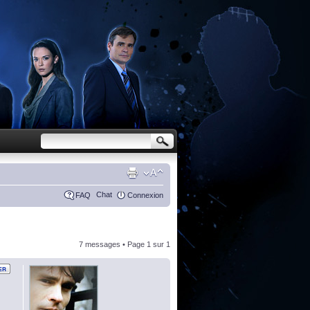
Chat
FAQ
Connexion
7 messages • Page
1
sur
1