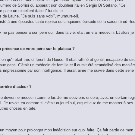
méro de Sorrisi où apparaît son doubleur italien Sergio Di Stefano. "Ce
arle un excellent italien" lui dis-je.
s de Laurie. "Je suis sans voix", murmure-t-il.
ssisté à une époustouflante reprise du cinquième épisode de la saison 5 où Ho
x ne pas penser à son père qui, dans la vie, était un vrai médecin. Et alors je
 présence de votre père sur le plateau ?
en qu'il était très différent de House. Il était raffiné et gentil, incapable de dir
aux gens. C'était un médecin de famille et il aurait été scandalisé des manièr
s impressionné par son intelligence. Il aurait aimé me suivre dans cette série
arrière d’acteur ?
e je devienne médecin comme lui. Je me souviens encore, avec un certain regr
 Je revois ça comme si c'était aujourd’hui, orgueilleux de me montrer à ses
autres choses en tête.
 un moyen pour prolonger mon indécision sur quoi faire. Ça fait partie de mon