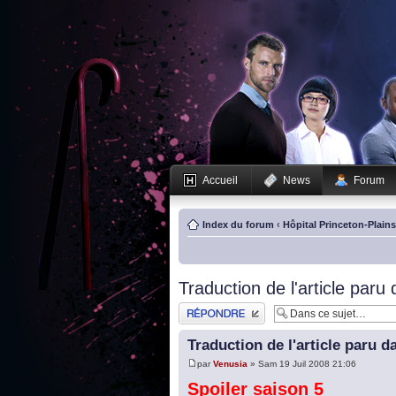
Accueil
News
Forum
Index du forum
‹
Hôpital Princeton-Plain
Traduction de l'article paru
Publier une réponse
Traduction de l'article paru d
par
Venusia
» Sam 19 Juil 2008 21:06
Spoiler saison 5