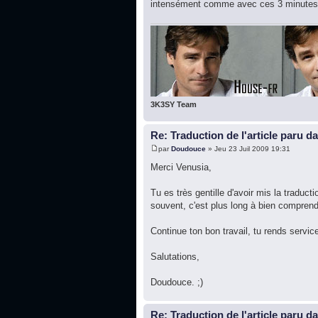
intensément comme avec ces 3 minutes, 
3K3SY Team
Re: Traduction de l'article paru d
par
Doudouce
» Jeu 23 Juil 2009 19:31
Merci Venusia,
Tu es très gentille d'avoir mis la traduct
souvent, c'est plus long à bien comprend
Continue ton bon travail, tu rends servic
Salutations,
Doudouce. ;)
Re: Traduction de l'article paru d