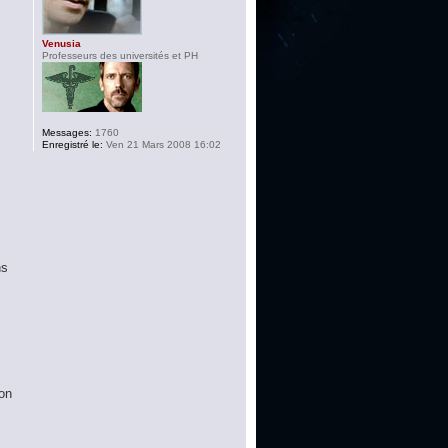
Venusia
Professeurs des universités et PH
Messages:
1760
Enregistré le:
Ven 21 Mars 2008 16:02
ns
ion