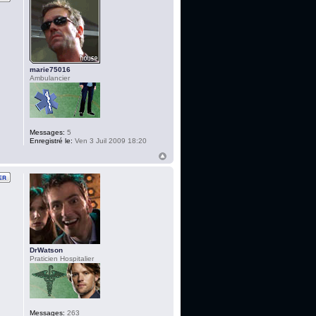
marie75016
Ambulancier
Messages:
5
Enregistré le:
Ven 3 Juil 2009 18:20
DrWatson
Praticien Hospitalier
Messages:
263