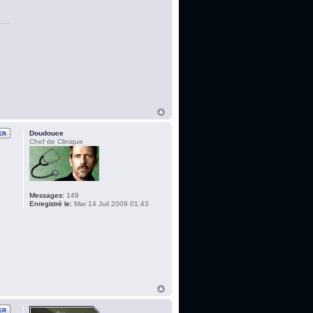
Doudouce
Chef de Clinique
Messages:
149
Enregistré le:
Mar 14 Juil 2009 01:43