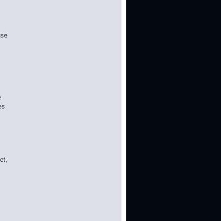
use
e
es
et,