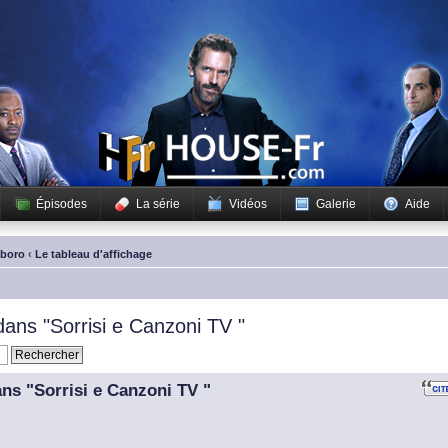
Épisodes
La série
Vidéos
Galerie
Aide
sboro
‹
Le tableau d'affichage
 dans "Sorrisi e Canzoni TV "
ans "Sorrisi e Canzoni TV "