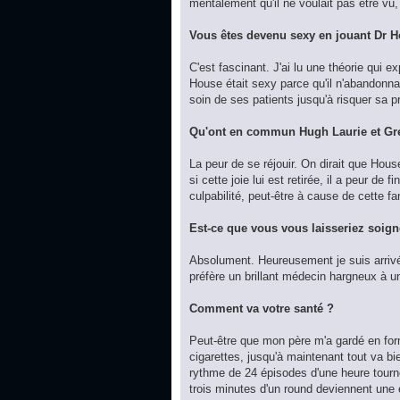
mentalement qu'il ne voulait pas être vu
Vous êtes devenu sexy en jouant Dr 
C'est fascinant. J'ai lu une théorie qui
House était sexy parce qu'il n'abandonnait
soin de ses patients jusqu'à risquer sa p
Qu'ont en commun Hugh Laurie et Gr
La peur de se réjouir. On dirait que House 
si cette joie lui est retirée, il a peur de
culpabilité, peut-être à cause de cette f
Est-ce que vous vous laisseriez soi
Absolument. Heureusement je suis arrivé
préfère un brillant médecin hargneux à 
Comment va votre santé ?
Peut-être que mon père m'a gardé en form
cigarettes, jusqu'à maintenant tout va bi
rythme de 24 épisodes d'une heure tourn
trois minutes d'un round deviennent une é