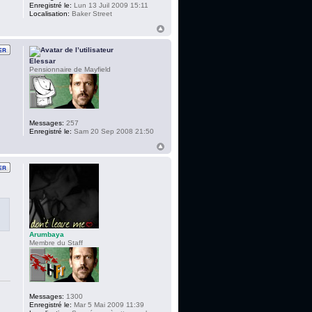
Enregistré le:
Lun 13 Juil 2009 15:11
Localisation:
Baker Street
Elessar
Pensionnaire de Mayfield
Messages:
257
Enregistré le:
Sam 20 Sep 2008 21:50
Arumbaya
Membre du Staff
Messages:
1300
Enregistré le:
Mar 5 Mai 2009 11:39