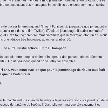
etit je me créais des mondes à moi, pleins de monstres et de dragons qui se
thlète ou escaladant des montagnes impossibles ou encore comme un soldat
e de passer le temps quand j'étais à l'Université, jusqu'à ce que je rencontre
premier rôle dans le film "Wilde). C'était un jeune sage. Il parlait comme s'il
on et il m'a fait comprendre immédiatement que la récitation était un art. Nous
s une période très heureuse, avant les années 80.
i une autre illustre actrice, Emma Thompson.
 passait notre temps à écrire et interpréter des petites scènes démentes.
rd'hui. On rit beaucoup quand on se retrouve ensemble.
 4 ans, vous nous avez dit que pour le personnage de House tout était
e que de l'interpréter.
t.
gle maintenant. Je cherche toujours à faire ressortir son côté puéril. Au débu
espèce de fantôme de l'opéra. Il était tellement marqué physiquement et