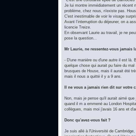
Je lui montre immédiatement un récent nu
problème, chez nous, n'existe pas. House p
C'est inestimable de voir le visage surpri
Avant l’interruption du déjeuner, on a a
licencie Treize.
En observant Laurie au travail, je ne peu
pose la question...
Mr Laurie, ne ressentez-vous jamais la
- D'une manière ou d'une autre il est là. Bi
quelque chose qui aurait pu faire du mal 
brusques de House, mais il aurait été trè
mais il nous a quitté il y a 9 ans.
Il ne vous a jamais rien dit sur votre c
Non, mais je pense qu'il aurait aimé qu
quand il m a emmené au London Hospital.
collègues, mais moi j'avais 16 ans et d'
Donc qu'avez-vous fait ?
Je suis allé à l'Université de Cambridge,