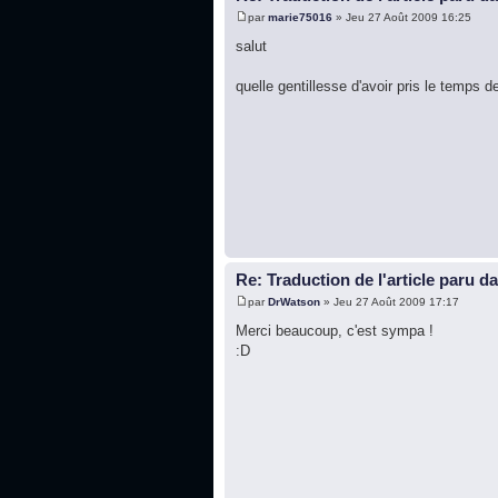
par
marie75016
» Jeu 27 Août 2009 16:25
salut
quelle gentillesse d'avoir pris le temps 
Re: Traduction de l'article paru d
par
DrWatson
» Jeu 27 Août 2009 17:17
Merci beaucoup, c'est sympa !
:D