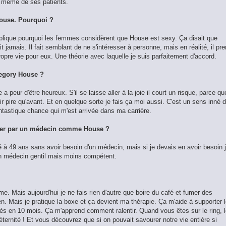
, même de ses patients.
House. Pourquoi ?
 explique pourquoi les femmes considèrent que House est sexy. Ça disait que
 jamais. Il fait semblant de ne s'intéresser à personne, mais en réalité, il pr
ropre vie pour eux. Une théorie avec laquelle je suis parfaitement d'accord.
egory House ?
a peur d'être heureux. S'il se laisse aller à la joie il court un risque, parce qu
 finir pire qu'avant. Et en quelque sorte je fais ça moi aussi. C'est un sens inné 
antastique chance qui m'est arrivée dans ma carrière.
gner par un médecin comme House ?
 à 49 ans sans avoir besoin d'un médecin, mais si je devais en avoir besoin 
un médecin gentil mais moins compétent.
e. Mais aujourd'hui je ne fais rien d'autre que boire du café et fumer des
en. Mais je pratique la boxe et ça devient ma thérapie. Ça m'aide à supporter 
és en 10 mois. Ça m'apprend comment ralentir. Quand vous êtes sur le ring, 
ternité ! Et vous découvrez que si on pouvait savourer notre vie entière si