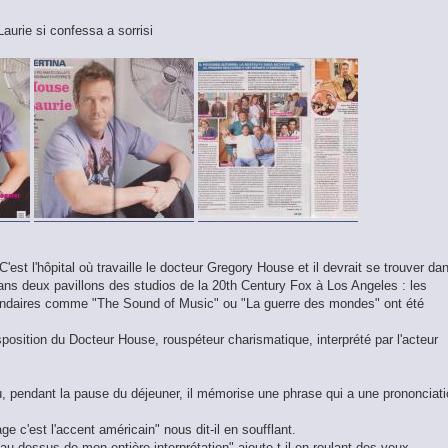
Laurie si confessa a sorrisi
'est l'hôpital où travaille le docteur Gregory House et il devrait se trouver da
dans deux pavillons des studios de la 20th Century Fox à Los Angeles : les
endaires comme "The Sound of Music" ou "La guerre des mondes" ont été
sposition du Docteur House, rouspéteur charismatique, interprété par l'acteur
, pendant la pause du déjeuner, il mémorise une phrase qui a une prononciat
ge c'est l'accent américain" nous dit-il en soufflant.
-dessus de mon entière interprétation" ajoute-t-il en roulant des yeux.