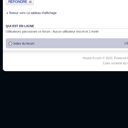
Retour vers Le tableau d'affichage
QUI EST EN LIGNE
Utilisateurs parcourant ce forum : Aucun utilisateur inscrit et 1 invité
L’
Index du forum
House-fr.com © 2010. Powered
Color scheme by