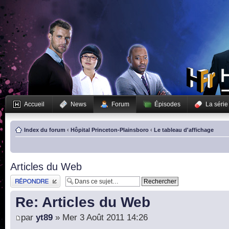
Accueil
News
Forum
Épisodes
La série
Index du forum
‹
Hôpital Princeton-Plainsboro
‹
Le tableau d'affichage
Articles du Web
Publier une réponse
Re: Articles du Web
par
yt89
» Mer 3 Août 2011 14:26