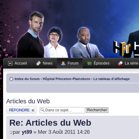
Accueil
News
Forum
Épisodes
La série
Index du forum
‹
Hôpital Princeton-Plainsboro
‹
Le tableau d'affichage
Articles du Web
Publier une réponse
Re: Articles du Web
par
yt89
» Mer 3 Août 2011 14:26