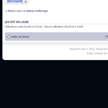
Retour vers Le tableau d'affichage
QUI EST EN LIGNE
Utilisateurs parcourant ce forum : Aucun utilisateur inscrit et 1 invité
L’
Index du forum
House-fr.com © 2010. Powered
Color scheme by