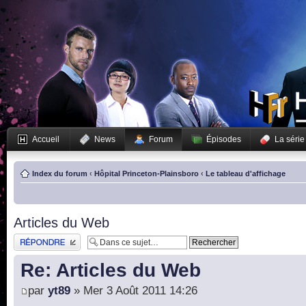
Accueil
News
Forum
Épisodes
La série
Index du forum
‹
Hôpital Princeton-Plainsboro
‹
Le tableau d'affichage
Articles du Web
Publier une réponse
Re: Articles du Web
par
yt89
» Mer 3 Août 2011 14:26