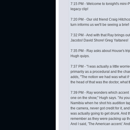
7:15 PM - Welcome to tonight's mini-Pale
legacy clip!
7:20 PM - Our old friend Craig Hitchc
turn informs us we'll be seeing a brie
7:32 PM - And with that Ray brings ou
Jacobs! David Shore! Greg Yaitanes!
7:35 PM - Ray asks about House's trip t
Hugh quips.
7:37 PM - "I was actually a little worr
primarily as a procedural and the chara
adds, "The notion we had was what if
the head of that was the doctor, what t
7:39 PM - Ray wonders which accent Hu
one on the show," Hugh says. "As you 
Namibia when he shot his audition tap
the camera, never got credit for it, an
was actually going to get drunk. And the
remember as they were packing up the 
And I said, 'The American accent.' An