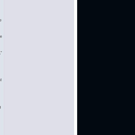
e
ie
,"
t
g