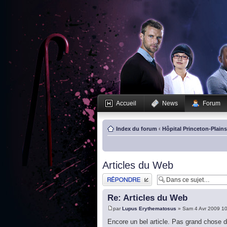
Accueil
News
Forum
Index du forum
‹
Hôpital Princeton-Plain
Articles du Web
Publier une réponse
Re: Articles du Web
par
Lupus Erythematosus
» Sam 4 Avr 2009 1
Encore un bel article. Pas grand chose 