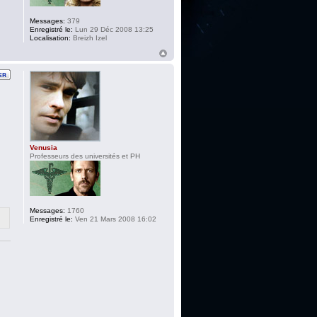
Messages:
379
Enregistré le:
Lun 29 Déc 2008 13:25
Localisation:
Breizh Izel
Venusia
Professeurs des universités et PH
Messages:
1760
Enregistré le:
Ven 21 Mars 2008 16:02