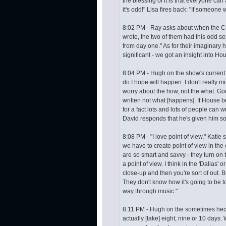
the blessing of it is that everyone can a
it's odd!" Lisa fires back: "If someon
8:02 PM - Ray asks about when the Cud
wrote, the two of them had this odd s
from day one." As for their imaginary ho
significant - we got an insight into H
8:04 PM - Hugh on the show's current s
do I hope will happen. I don't really m
worry about the how, not the what. Good 
written not what [happens]. If House bec
for a fact lots and lots of people can
David responds that he's given him s
8:08 PM - "I love point of view," Katie 
we have to create point of view in the 
are so smart and savvy - they turn on t
a point of view. I think in the 'Dallas'
close-up and then you're sort of out. B
They don't know how it's going to be tol
way through music."
8:11 PM - Hugh on the sometimes hect
actually [take] eight, nine or 10 day