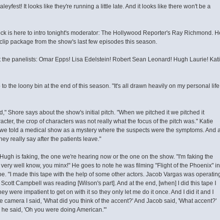
yfest! It looks like they're running a little late. And it looks like there won't be a
ock is here to intro tonight's moderator: The Hollywood Reporter's Ray Richmond. H
f clip package from the show's last few episodes this season.
t the panelists: Omar Epps! Lisa Edelstein! Robert Sean Leonard! Hugh Laurie! Kat
o the loony bin at the end of this season. "It's all drawn heavily on my personal life
ied," Shore says about the show's initial pitch. "When we pitched it we pitched it
cter, the crop of characters was not really what the focus of the pitch was." Katie
 we told a medical show as a mystery where the suspects were the symptoms. And a
hey really say after the patients leave."
gh is faking, the one we're hearing now or the one on the show. "I'm faking the
very well know, you minx!" He goes to note he was filming "Flight of the Phoenix" in
e. "I made this tape with the help of some other actors. Jacob Vargas was operatin
d Scott Campbell was reading [Wilson's part]. And at the end, [when] I did this tape I
y were impatient to get on with it so they only let me do it once. And I did it and I
camera I said, 'What did you think of the accent?' And Jacob said, 'What accent?'
d he said, 'Oh you were doing American.'"