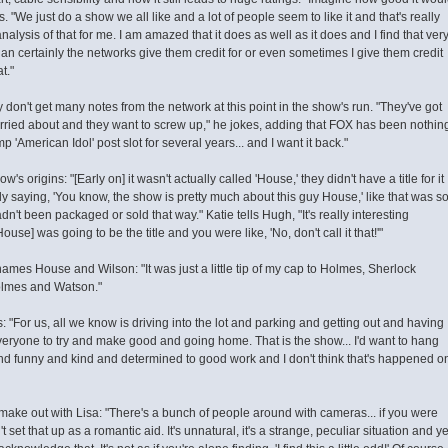
"We just do a show we all like and a lot of people seem to like it and that's really
 analysis of that for me. I am amazed that it does as well as it does and I find that ver
than certainly the networks give them credit for or even sometimes I give them credit
t."
y don't get many notes from the network at this point in the show's run. "They've got
 worried about and they want to screw up," he jokes, adding that FOX has been nothin
 'American Idol' post slot for several years... and I want it back."
 origins: "[Early on] it wasn't actually called 'House,' they didn't have a title for it
ly saying, 'You know, the show is pretty much about this guy House,' like that was so
hadn't been packaged or sold that way." Katie tells Hugh, "It's really interesting
se] was going to be the title and you were like, 'No, don't call it that!'"
names House and Wilson: "It was just a little tip of my cap to Holmes, Sherlock
lmes and Watson."
"For us, all we know is driving into the lot and parking and getting out and having
veryone to try and make good and going home. That is the show... I'd want to hang
and funny and kind and determined to good work and I don't think that's happened o
 make out with Lisa: "There's a bunch of people around with cameras... if you were
et that up as a romantic aid. It's unnatural, it's a strange, peculiar situation and ye