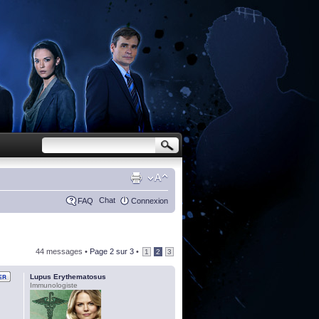
Chat
FAQ
Connexion
44 messages •
Page
2
sur
3
•
1
2
3
Lupus Erythematosus
Immunologiste