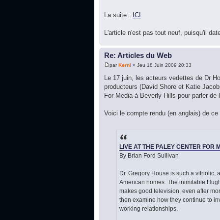
La suite :
ICI
L'article n'est pas tout neuf, puisqu'il da
Re: Articles du Web
par
Kerni
» Jeu 18 Juin 2009 20:33
Le 17 juin, les acteurs vedettes de Dr 
producteurs (David Shore et Katie Jacobs
For Media à Beverly Hills pour parler de 
Voici le compte rendu (en anglais) de ce 
LIVE AT THE PALEY CENTER FOR 
By Brian Ford Sullivan
Dr. Gregory House is such a vitriolic,
American homes. The inimitable Hugh
makes good television, even after mo
then examine how they continue to inv
working relationships.