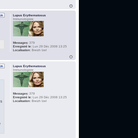
Lupus Erythematosus
Immunologiste
Messages:
379
Enregistré le:
Lun 29 Déc 2008 13:25
Localisation:
Breizh Izel
Lupus Erythematosus
Immunologiste
Messages:
379
Enregistré le:
Lun 29 Déc 2008 13:25
is
Localisation:
Breizh Izel
e