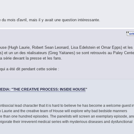
te du mois d'avril, mais il y avait une question intéressante.
House (Hugh Laurie, Robert Sean Leonard, Lisa Edelstein et Omar Epps) et les
) et un un des réalisateurs (Greg Yaitanes) se sont retrouvés au Paley Cente
la série devant la presse et les fans.
qui a été dit pendant cette soirée :
MEDIA: "THE CREATIVE PROCESS: INSIDE HOUSE
"
 antisocial lead character that it is hard to believe he has become a welcome guest i
 Laurie and the creative team of House will explore why bad bedside manners
re than one hundred episodes. The panelists will screen an exemplary episode, an
igorate their irreverent medical series with mysterious diseases and dysfunctional