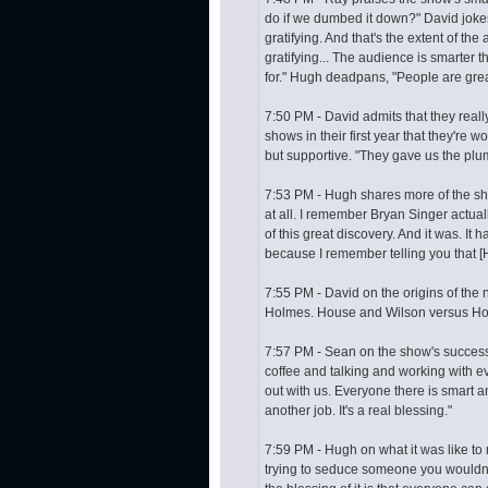
do if we dumbed it down?" David jokes. 
gratifying. And that's the extent of the
gratifying... The audience is smarter 
for." Hugh deadpans, "People are grea
7:50 PM - David admits that they reall
shows in their first year that they're
but supportive. "They gave us the plump
7:53 PM - Hugh shares more of the show's
at all. I remember Bryan Singer actual
of this great discovery. And it was. It 
because I remember telling you that [Hou
7:55 PM - David on the origins of the 
Holmes. House and Wilson versus Ho
7:57 PM - Sean on the show's success: 
coffee and talking and working with e
out with us. Everyone there is smart 
another job. It's a real blessing."
7:59 PM - Hugh on what it was like to
trying to seduce someone you wouldn't s