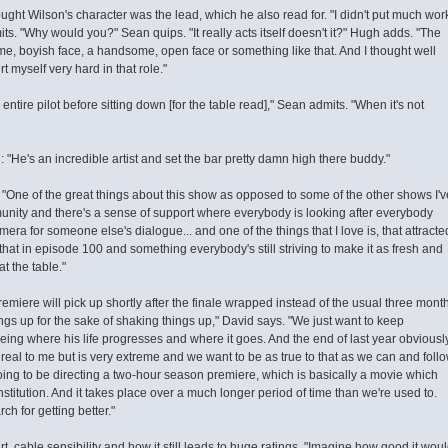
ght Wilson's character was the lead, which he also read for. "I didn't put much wor
ts. "Why would you?" Sean quips. "It really acts itself doesn't it?" Hugh adds. "The
e, boyish face, a handsome, open face or something like that. And I thought well
ert myself very hard in that role."
entire pilot before sitting down [for the table read]," Sean admits. "When it's not
"He's an incredible artist and set the bar pretty damn high there buddy."
 "One of the great things about this show as opposed to some of the other shows I'v
unity and there's a sense of support where everybody is looking after everybody
ra for someone else's dialogue... and one of the things that I love is, that attracte
hat in episode 100 and something everybody's still striving to make it as fresh and
at the table."
miere will pick up shortly after the finale wrapped instead of the usual three mont
ngs up for the sake of shaking things up," David says. "We just want to keep
seeing where his life progresses and where it goes. And the end of last year obviousl
 real to me but is very extreme and we want to be as true to that as we can and foll
going to be directing a two-hour season premiere, which is basically a movie which
nstitution. And it takes place over a much longer period of time than we're used to.
arch for getting better."
, cable sensibility and how it still leads to huge ratings. "Imagine how good it wou