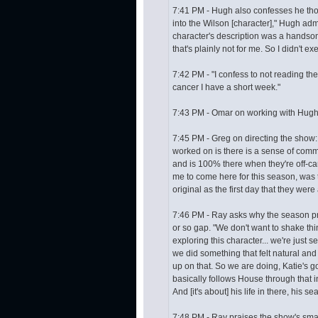
7:41 PM - Hugh also confesses he thou
into the Wilson [character]," Hugh admi
character's description was a handsom
that's plainly not for me. So I didn't ex
7:42 PM - "I confess to not reading the 
cancer I have a short week."
7:43 PM - Omar on working with Hugh: 
7:45 PM - Greg on directing the show:
worked on is there is a sense of comm
and is 100% there when they're off-came
me to come here for this season, was t
original as the first day that they were 
7:46 PM - Ray asks why the season pre
or so gap. "We don't want to shake thi
exploring this character... we're just 
we did something that felt natural and
up on that. So we are doing, Katie's 
basically follows House through that i
And [it's about] his life in there, his se
7:48 PM - Ray praises the show's smart