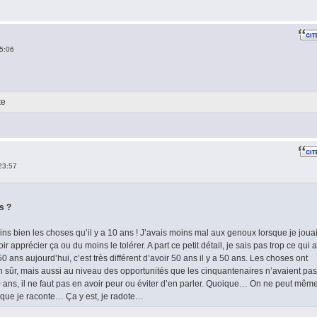
5:06
te
23:57
s ?
s bien les choses qu’il y a 10 ans ! J’avais moins mal aux genoux lorsque je joua
ir apprécier ça ou du moins le tolérer. A part ce petit détail, je sais pas trop ce qui a
50 ans aujourd’hui, c’est très différent d’avoir 50 ans il y a 50 ans. Les choses ont
ûr, mais aussi au niveau des opportunités que les cinquantenaires n’avaient pas
 50 ans, il ne faut pas en avoir peur ou éviter d’en parler. Quoique… On ne peut mêm
e que je raconte… Ça y est, je radote…