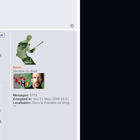
r
Kerni
Membre du Staff
Messages:
3774
Enregistré le:
Ven 21 Mars 2008 18:01
Localisation:
Dans la chambre de Greg.
^^
n
d