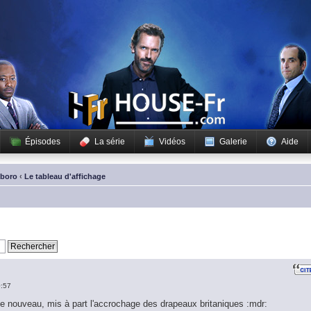
Épisodes
La série
Vidéos
Galerie
Aide
sboro
‹
Le tableau d'affichage
0:57
de nouveau, mis à part l'accrochage des drapeaux britaniques :mdr: