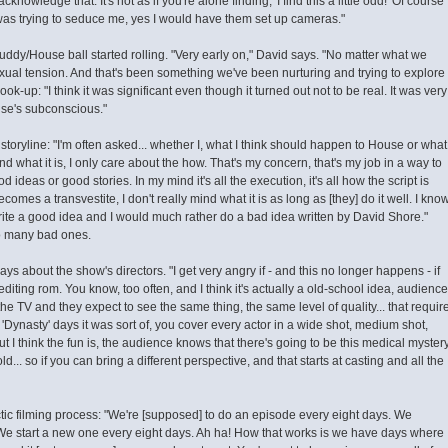
cknowledge that. It's not as if you're alone finding, 'I find this a little odd!' Of course
e was trying to seduce me, yes I would have them set up cameras."
dy/House ball started rolling. "Very early on," David says. "No matter what we
exual tension. And that's been something we've been nurturing and trying to explore
ok-up: "I think it was significant even though it turned out not to be real. It was very
ouse's subconscious."
toryline: "I'm often asked... whether I, what I think should happen to House or what
ind what it is, I only care about the how. That's my concern, that's my job in a way to
ideas or good stories. In my mind it's all the execution, it's all how the script is
omes a transvestite, I don't really mind what it is as long as [they] do it well. I kno
 write a good idea and I would much rather do a bad idea written by David Shore."
o many bad ones.
says about the show's directors. "I get very angry if - and this no longer happens - if
editing rom. You know, too often, and I think it's actually a old-school idea, audienc
he TV and they expect to see the same thing, the same level of quality... that requir
 or 'Dynasty' days it was sort of, you cover every actor in a wide shot, medium shot,
ut I think the fun is, the audience knows that there's going to be this medical mystery
d... so if you can bring a different perspective, and that starts at casting and all the
ic filming process: "We're [supposed] to do an episode every eight days. We
s. We start a new one every eight days. Ah ha! How that works is we have days where