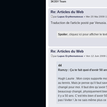
3K3SY Team
Re: Articles du Web
par
Lupus Erythematosus
» Mer 20 Mai 2009 1
Traduction de l'article posté par Venusia.
Spoiler
, cliquez ici pour afficher le tex
Re: Articles du Web
par
Lupus Erythematosus
» Ven 12 Juin 2009 
Ramzy : Ça te fait quoi d’avoir 50 an
Hugh Laurie : Mon corps supporte moin
au tennis. Mais je pense qu’il faut savo
changé pour moi. Il faut dire qu’avoir 
beaucoup changé, physiquement bien s
il y a 50 ans. C’est très bien d’avoir
pas l’éviter ! Je ne sais même plus c