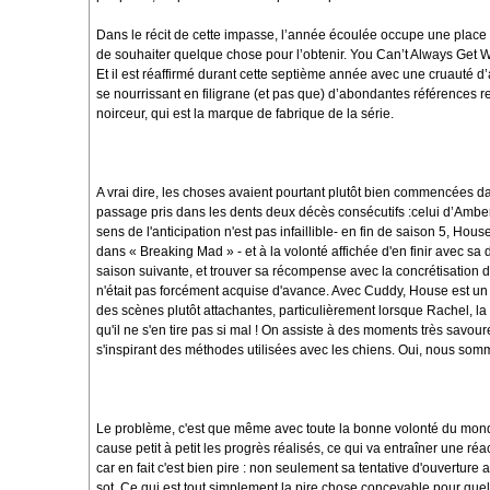
Dans le récit de cette impasse, l’année écoulée occupe une place c
de souhaiter quelque chose pour l’obtenir. You Can’t Always Get Wha
Et il est réaffirmé durant cette septième année avec une cruauté d’a
se nourrissant en filigrane (et pas que) d’abondantes références re
noirceur, qui est la marque de fabrique de la série.
A vrai dire, les choses avaient pourtant plutôt bien commencées dan
passage pris dans les dents deux décès consécutifs :celui d’Amber 
sens de l'anticipation n'est pas infaillible- en fin de saison 5, Hous
dans « Breaking Mad » - et à la volonté affichée d'en finir avec s
saison suivante, et trouver sa récompense avec la concrétisation 
n'était pas forcément acquise d'avance. Avec Cuddy, House est un ap
des scènes plutôt attachantes, particulièrement lorsque Rachel, la fi
qu'il ne s'en tire pas si mal ! On assiste à des moments très savour
s'inspirant des méthodes utilisées avec les chiens. Oui, nous som
Le problème, c'est que même avec toute la bonne volonté du monde,
cause petit à petit les progrès réalisés, ce qui va entraîner une ré
car en fait c'est bien pire : non seulement sa tentative d'ouverture
sot. Ce qui est tout simplement la pire chose concevable pour quelq