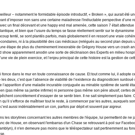
lleur – notamment le formidable épisode introductif, « Broken », qui aurait été une
ssayant d’imposer non sans une certaine maladresse l'inéluctable perspective d’un
vec un final décevant et une happy end mal amenée, cette saison 7 était attendue au
lantique, et bien que l’usure du temps se fasse réellement sentir sur le dynamisme
aucoup tenté, se sont plantés parfois, mais globalement il en ressort une vraie cohé
 secondaires, ni à la plausibilité des cas médicaux (relégués au second plan depuis 
er à une étape de plus du cheminement inexorable de Grégory House vers un crash a
ed show apparemment anodin une sorte de déclinaison des Experts en milieu hospita
r d’une vie de plein exercice, et l’enjeu principal de cette histoire est la gestion de c
nce dans le mur en toute connaissance de cause. Et tout comme lui, il adopte cet
re les deux, c’est que l’absence de viabilité de l’existence du diagnosticien surdou
 l’apparition d’une maladie incurable conjuguée au minable système de santé éta
 : rien (pas même sa jambe infirme) ni personne (pas même son père abusif, certes d
pêchent concrètement d’essayer de se sentir bien. Il ne sait simplement pas faire. 
n qu’il s’efforce de maîtriser tout le reste, à commencer par les autres, auxquels so
c’est aussi indéniablement un con, parfois par dépit et souvent par aigreur.
 dans les storylines concernant les autres membres de l'équipe, lui permettent de ne
lanc de House, en observant l'embarras d'un Chase se retrouvant à poil sur Facebo
amblyn), il n'en demeure pas moins que le téléspectateur sait pertinemment au fond
use.