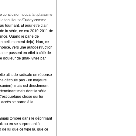
 conclusion tout à fait plaisante
e relation House/Cuddy comme
 tournant. Et pour être clair,
 de la série, ce cru 2010-2011 de
rence. Quand je parle de
un petit moment déjà). Non, ce
nnoncé, vers une autodestruction
lier passent en effet à côté de
ette douleur de (mal-)vivre par
te attitude radicale en réponse
é ne découle pas - en majeure
sunien), mais est directement
éterminant mais dont la série
C’est quelque chose qui lui
n accès se borne à la
 jamais tomber dans le déprimant
ok ou en se surprenant à
 de lui que ce type là, que ce