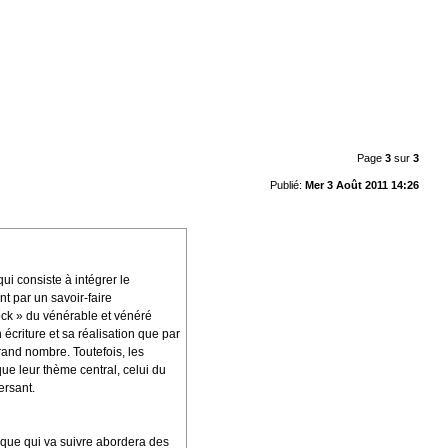
Page
3
sur
3
Publié:
Mer 3 Août 2011 14:26
ui consiste à intégrer le
nt par un savoir-faire
ock » du vénérable et vénéré
 écriture et sa réalisation que par
grand nombre. Toutefois, les
ue leur thème central, celui du
ersant.
nique qui va suivre abordera des