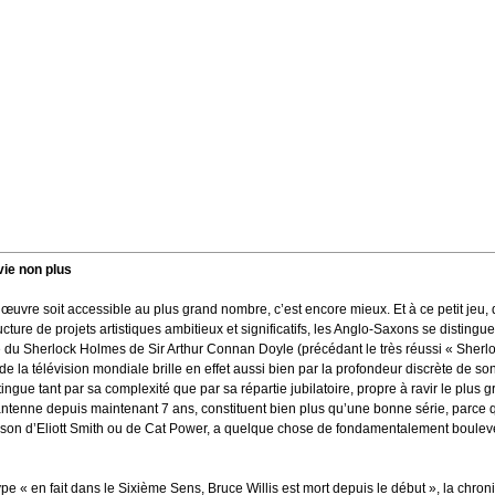
vie non plus
 œuvre soit accessible au plus grand nombre, c’est encore mieux. Et à ce petit jeu, q
ture de projets artistiques ambitieux et significatifs, les Anglo-Saxons se distingue
 du Sherlock Holmes de Sir Arthur Connan Doyle (précédant le très réussi « Sherl
e la télévision mondiale brille en effet aussi bien par la profondeur discrète de son
tingue tant par sa complexité que par sa répartie jubilatoire, propre à ravir le plus 
antenne depuis maintenant 7 ans, constituent bien plus qu’une bonne série, parce q
on d’Eliott Smith ou de Cat Power, a quelque chose de fondamentalement boulev
type « en fait dans le Sixième Sens, Bruce Willis est mort depuis le début », la chro