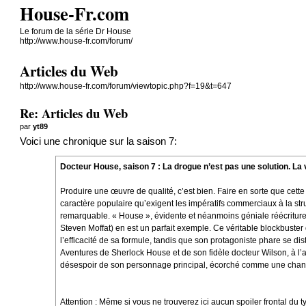
House-Fr.com
Le forum de la série Dr House
http://www.house-fr.com/forum/
Articles du Web
http://www.house-fr.com/forum/viewtopic.php?f=19&t=647
Re: Articles du Web
par
yt89
Voici une
chronique sur la saison 7
:
Docteur House, saison 7 : La drogue n’est pas une solution. La 
Produire une œuvre de qualité, c’est bien. Faire en sorte que cette
caractère populaire qu’exigent les impératifs commerciaux à la struc
remarquable. « House », évidente et néanmoins géniale réécriture
Steven Moffat) en est un parfait exemple. Ce véritable blockbuster d
l’efficacité de sa formule, tandis que son protagoniste phare se dis
Aventures de Sherlock House et de son fidèle docteur Wilson, à l’
désespoir de son personnage principal, écorché comme une chans
Attention : Même si vous ne trouverez ici aucun spoiler frontal du 