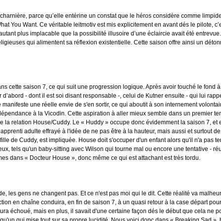
harnière, parce qu’elle entérine un constat que le héros considère comme limpide de
t You Want. Ce véritable leitmotiv est mis explicitement en avant dés le pilote, c’
utant plus implacable que la possibilité illusoire d’une éclaircie avait été entrevu
ligieuses qui alimentent sa réflexion existentielle. Cette saison offre ainsi un dét
s cette saison 7, ce qui suit une progression logique. Après avoir touché le fond à 
d’abord - dont il est soi disant responsable -, celui de Kutner ensuite - qui lui r
e manifeste une réelle envie de s'en sortir, ce qui aboutit à son internement volontair
a dépendance à la Vicodin. Cette aspiration à aller mieux semble dans un premier te
de la relation House/Cuddy. Le « Huddy » occupe donc évidemment la saison 7, et es
prenti adulte effrayé à l'idée de ne pas être à la hauteur, mais aussi et surtout d
lle de Cuddy, est impliquée. House doit s'occuper d'un enfant alors qu'il n'a pas term
eux, tels qu'un baby-sitting avec Wilson qui tourne mal ou encore une tentative - ré
mes dans « Docteur House », donc même ce qui est attachant est très tordu.
 les gens ne changent pas. Et ce n'est pas moi qui le dit. Cette réalité va malheu
action en chaîne conduira, en fin de saison 7, à un quasi retour à la case départ pou
 aura échoué, mais en plus, il savait d'une certaine façon dés le début que cela ne p
u'un qui mise tout sur sa propre lucidité. Nous voici donc dans « Breaking Sad », bi