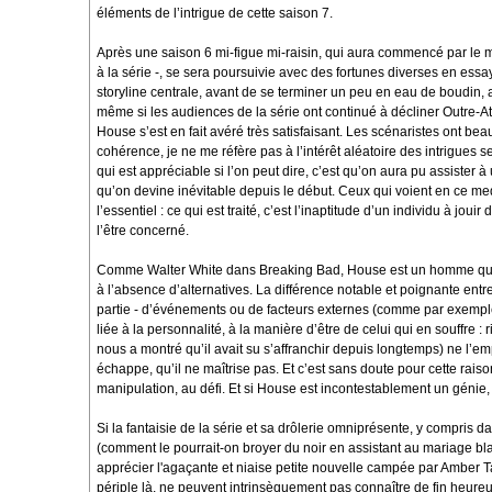
éléments de l’intrigue de cette saison 7.
Après une saison 6 mi-figue mi-raisin, qui aura commencé par le mei
à la série -, se sera poursuivie avec des fortunes diverses en e
storyline centrale, avant de se terminer un peu en eau de boudin, a
même si les audiences de la série ont continué à décliner Outre-At
House s’est en fait avéré très satisfaisant. Les scénaristes ont be
cohérence, je ne me réfère pas à l’intérêt aléatoire des intrigues
qui est appréciable si l’on peut dire, c’est qu’on aura pu assist
qu’on devine inévitable depuis le début. Ceux qui voient en ce m
l’essentiel : ce qui est traité, c’est l’inaptitude d’un individu à joui
l’être concerné.
Comme Walter White dans Breaking Bad, House est un homme qui fo
à l’absence d’alternatives. La différence notable et poignante ent
partie - d’événements ou de facteurs externes (comme par exemple
liée à la personnalité, à la manière d’être de celui qui en souffre
nous a montré qu’il avait su s’affranchir depuis longtemps) ne l’em
échappe, qu’il ne maîtrise pas. Et c’est sans doute pour cette raiso
manipulation, au défi. Et si House est incontestablement un génie, 
Si la fantaisie de la série et sa drôlerie omniprésente, y compris
(comment le pourrait-on broyer du noir en assistant au mariage b
apprécier l'agaçante et niaise petite nouvelle campée par Amber T
périple là, ne peuvent intrinsèquement pas connaître de fin heure