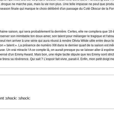
: la drogue ne marche pas, mais la vie non plus. Une telle impasse ne peut que prod
n season finale qui marque le choix délibéré d'un passage du Coté Obscur de la Forc
aine saison, qui sera probablement la dernière. Certes, elle ne comptera que 18 é
onserver son inimitable ton doux-amer, son talent pour mélanger le tragique et l'absu
ne peut rien arriver à une série qui aura réussi à rendre Olivia Wilde utile entre deux
« talent ». La présence de numéro XIII dans le dernier quart de la saison est même
e. Un vrai miracle ! A ce compte là, on aurait presque pu se laisser aller à espé
ompensé d'un Emmy Award. Mais bon, une règle tacite stipule que les Emmy sont stric
irera sa révérence. Qui sait ? L'espoir fait vivre, parait-il. Enfin, mon petit doigt 
ent :shock: :shock: