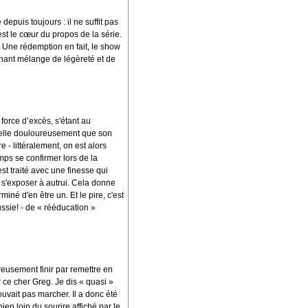
puis toujours : il ne suffit pas
est le cœur du propos de la série.
e. Une rédemption en fait, le show
onnant mélange de légèreté et de
force d’excès, s'étant au
appelle douloureusement que son
e - littéralement, on est alors
mps se confirmer lors de la
t traité avec une finesse qui
e s'exposer à autrui. Cela donne
iné d'en être un. Et le pire, c'est
ussie! - de « rééducation »
reusement finir par remettre en
r ce cher Greg. Je dis « quasi »
ouvait pas marcher. Il a donc été
en loin du sourire affiché par le