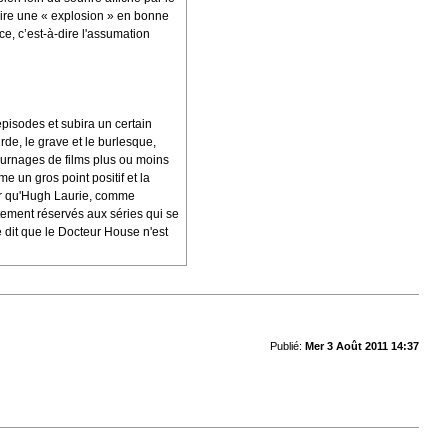
uire une « explosion » en bonne
e, c’est-à-dire l'assumation
pisodes et subira un certain
rde, le grave et le burlesque,
 tournages de films plus ou moins
 un gros point positif et la
rer qu'Hugh Laurie, comme
tement réservés aux séries qui se
me dit que le Docteur House n'est
Publié:
Mer 3 Août 2011 14:37