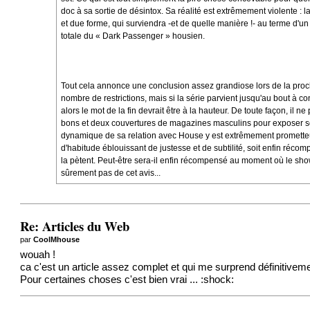
doc à sa sortie de désintox. Sa réalité est extrêmement violente 
et due forme, qui surviendra -et de quelle manière !- au terme d'u
totale du « Dark Passenger » housien.
Tout cela annonce une conclusion assez grandiose lors de la proch
nombre de restrictions, mais si la série parvient jusqu'au bout à c
alors le mot de la fin devrait être à la hauteur. De toute façon, il 
bons et deux couvertures de magazines masculins pour exposer son 
dynamique de sa relation avec House y est extrêmement prometteus
d'habitude éblouissant de justesse et de subtilité, soit enfin réc
la pètent. Peut-être sera-il enfin récompensé au moment où le show t
sûrement pas de cet avis...
Re: Articles du Web
par
CoolMhouse
wouah !
ca c'est un article assez complet et qui me surprend définitivem
Pour certaines choses c'est bien vrai ... :shock: