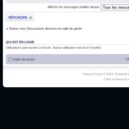
Afficher les messages publiés depuis:
Publier une réponse
Retour vers Discussions diverses en salle de garde
QUI EST EN LIGNE
Utilisateurs parcourant ce forum : Aucun utilisateur inscrit et 4 invités
L’
Index du forum
House-fr.com © 2010. Powered
Color scheme by