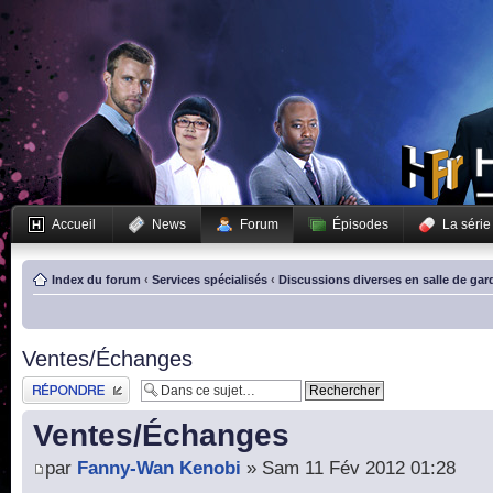
Accueil
News
Forum
Épisodes
La série
Index du forum
‹
Services spécialisés
‹
Discussions diverses en salle de gar
Ventes/Échanges
Publier une réponse
Ventes/Échanges
par
Fanny-Wan Kenobi
» Sam 11 Fév 2012 01:28