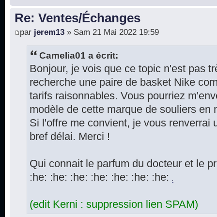
Re: Ventes/Échanges
par
jerem13
» Sam 21 Mai 2022 19:59
Camelia01 a écrit:
Bonjour, je vois que ce topic n'est pas t
recherche une paire de basket Nike co
tarifs raisonnables. Vous pourriez m'envo
modèle de cette marque de souliers en m
Si l'offre me convient, je vous renverrai
bref délai. Merci !
Qui connait le parfum du docteur et le p
:he: :he: :he: :he: :he: :he: :he:
.
(edit Kerni : suppression lien SPAM)