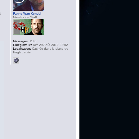
t
Fanny-Wan Kenobi
Membre du Staff
Messages:
1143
Enregistré le:
Dim 29 Août 2010 22:02
Localisation:
Cachée dans le piano de
Hugh Laurie