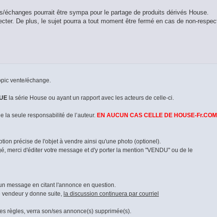
/échanges pourrait être sympa pour le partage de produits dérivés House.
ecter. De plus, le sujet pourra a tout moment être fermé en cas de non-respec
topic vente/échange.
UE
la série House ou ayant un rapport avec les acteurs de celle-ci.
de la seule responsabilité de l’auteur.
EN AUCUN CAS CELLE DE HOUSE-Fr.COM
ion précise de l'objet à vendre ainsi qu'une photo (optionel).
é, merci d'éditer votre message et d'y porter la mention "VENDU" ou de le
 un message en citant l'annonce en question.
e vendeur y donne suite,
la discussion continuera par courriel
es règles, verra son/ses annonce(s) supprimée(s).