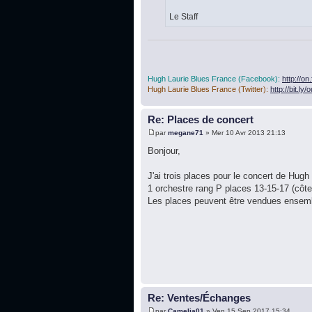
Le Staff
Hugh Laurie Blues France (Facebook):
http://o
Hugh Laurie Blues France (Twitter):
http://bit.ly
Re: Places de concert
par
megane71
» Mer 10 Avr 2013 21:13
Bonjour,
J'ai trois places pour le concert de Hugh
1 orchestre rang P places 13-15-17 (côte à
Les places peuvent être vendues ensemble
Re: Ventes/Échanges
par
Camelia01
» Ven 15 Sep 2017 15:34