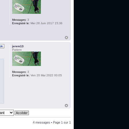
Messages:
3
Enregistré le:
Mer 28 Juin 2017 15:36
jerem13
Patient
Messages:
3
Enregistré le:
Ven 20 Mai 2022 00:05
4 messages • Page
1
sur
1