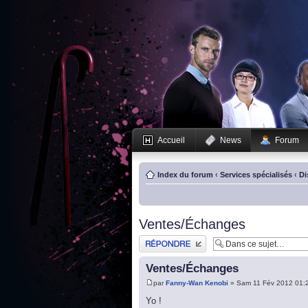
Accueil
News
Forum
Index du forum
‹
Services spécialisés
‹
Di
Ventes/Échanges
Publier une réponse
Ventes/Échanges
par
Fanny-Wan Kenobi
» Sam 11 Fév 2012 01:
Yo !