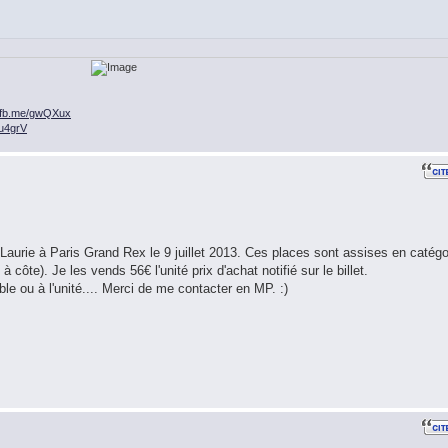
n.fb.me/gwQXux
/ou4grV
 Laurie à Paris Grand Rex le 9 juillet 2013. Ces places sont assises en catégo
 côte). Je les vends 56€ l'unité prix d'achat notifié sur le billet.
 ou à l'unité.... Merci de me contacter en MP. :)