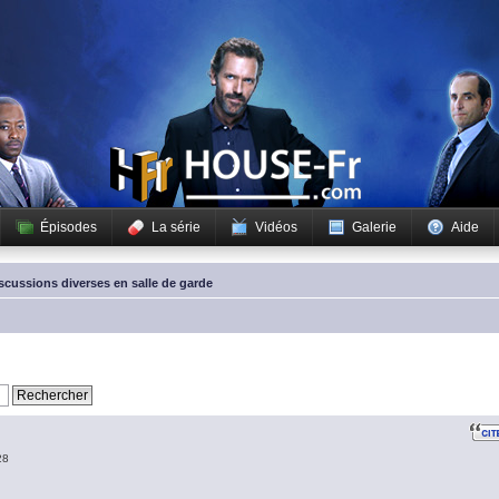
Épisodes
La série
Vidéos
Galerie
Aide
scussions diverses en salle de garde
28