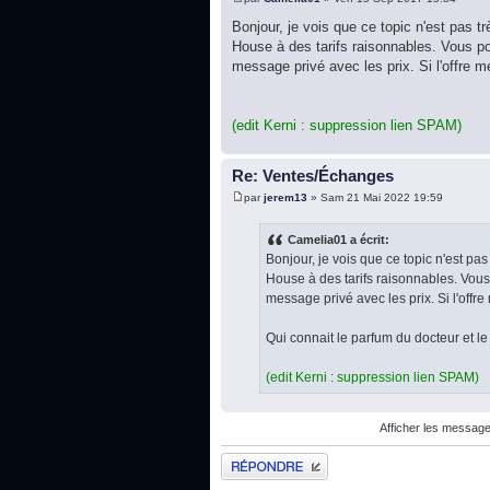
Bonjour, je vois que ce topic n'est pas 
House à des tarifs raisonnables. Vous po
message privé avec les prix. Si l'offre m
(edit Kerni : suppression lien SPAM)
Re: Ventes/Échanges
par
jerem13
» Sam 21 Mai 2022 19:59
Camelia01 a écrit:
Bonjour, je vois que ce topic n'est p
House à des tarifs raisonnables. Vous
message privé avec les prix. Si l'offre
Qui connait le parfum du docteur et le p
(edit Kerni : suppression lien SPAM)
Afficher les message
Publier une réponse