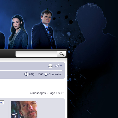
Chat
FAQ
Connexion
4 messages • Page
1
sur
1