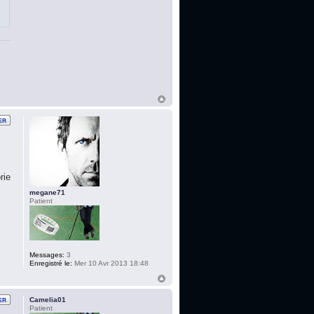
rie
megane71
Patient
Messages:
3
Enregistré le:
Mer 10 Avr 2013 18:48
Camelia01
Patient