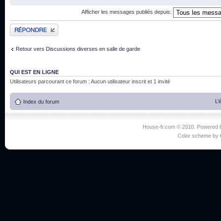
Afficher les messages publiés depuis:
Publier une réponse
Retour vers Discussions diverses en salle de garde
QUI EST EN LIGNE
Utilisateurs parcourant ce forum : Aucun utilisateur inscrit et 1 invité
L’
Index du forum
House-fr.com © 2010. Powered
Color scheme by