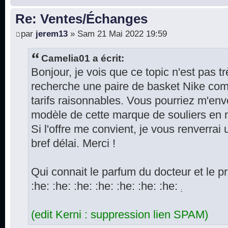
Re: Ventes/Échanges
par
jerem13
» Sam 21 Mai 2022 19:59
Camelia01 a écrit:
Bonjour, je vois que ce topic n'est pas t
recherche une paire de basket Nike co
tarifs raisonnables. Vous pourriez m'envo
modèle de cette marque de souliers en m
Si l'offre me convient, je vous renverrai
bref délai. Merci !
Qui connait le parfum du docteur et le p
:he: :he: :he: :he: :he: :he: :he:
.
(edit Kerni : suppression lien SPAM)