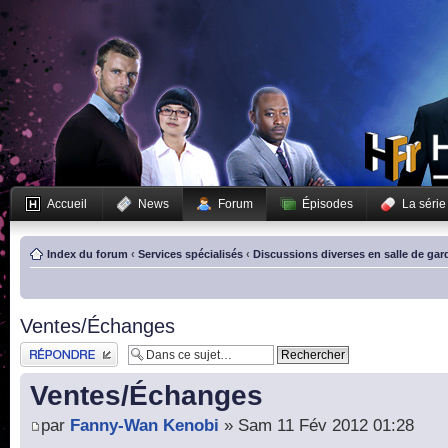
Accueil
News
Forum
Épisodes
La série
Index du forum
‹
Services spécialisés
‹
Discussions diverses en salle de gar
Ventes/Échanges
Publier une réponse
Ventes/Échanges
par
Fanny-Wan Kenobi
» Sam 11 Fév 2012 01:28