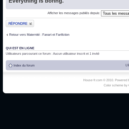
Everything is boring.
Afficher les messages publiés depuis:
Publier une réponse
Retour vers Maternité : Fanart et Fanfiction
QUI EST EN LIGNE
Utilisateurs parcourant ce forum : Aucun utilisateur inscrit et 1 invité
L’
Index du forum
House-fr.com © 2010. Powered
Color scheme by