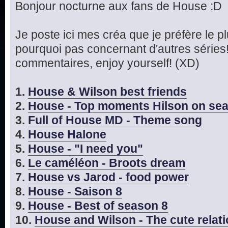
Bonjour nocturne aux fans de House :D
Je poste ici mes créa que je préfère le 
pourquoi pas concernant d'autres séries!
commentaires, enjoy yourself! (XD)
1.
House & Wilson best friends
2.
House - Top moments Hilson on se
3.
Full of House MD - Theme song
4.
House Halone
5.
House - "I need you"
6.
Le caméléon - Broots dream
7.
House vs Jarod - food power
8.
House - Saison 8
9.
House - Best of season 8
10.
House and Wilson - The cute relat