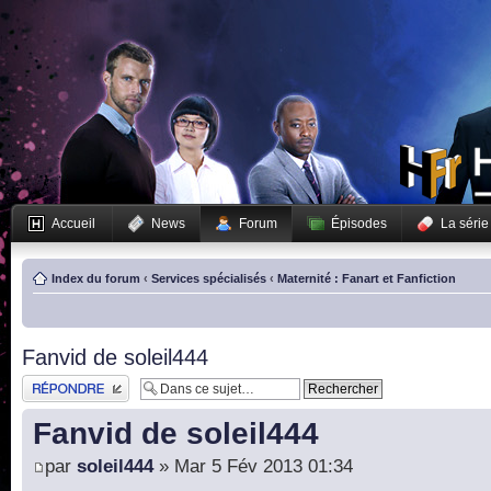
Accueil
News
Forum
Épisodes
La série
Index du forum
‹
Services spécialisés
‹
Maternité : Fanart et Fanfiction
Fanvid de soleil444
Publier une réponse
Fanvid de soleil444
par
soleil444
» Mar 5 Fév 2013 01:34