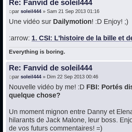
Re: Fanvid de soleil444
par
soleil444
» Sam 21 Sep 2013 01:16
Une vidéo sur
Dailymotion
! :D Enjoy! ;)
:arrow:
1. CSI: L'histoire de la bille et 
Everything is boring.
Re: Fanvid de soleil444
par
soleil444
» Dim 22 Sep 2013 00:46
Nouvelle vidéo by me! :D
FBI: Portés di
quelque chose?
Un moment mignon entre Danny et Elena
hilarants de Jack Malone, leur boss. Enjo
de vos futurs commentaires! =)