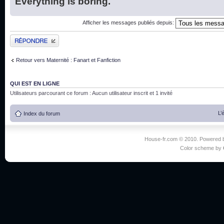
Everything is boring.
Afficher les messages publiés depuis:
Publier une réponse
Retour vers Maternité : Fanart et Fanfiction
QUI EST EN LIGNE
Utilisateurs parcourant ce forum : Aucun utilisateur inscrit et 1 invité
L’
Index du forum
House-fr.com © 2010. Powered
Color scheme by