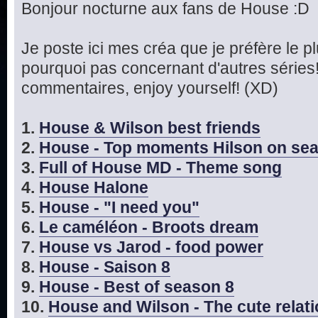
Bonjour nocturne aux fans de House :D
Je poste ici mes créa que je préfère le 
pourquoi pas concernant d'autres séries!
commentaires, enjoy yourself! (XD)
1.
House & Wilson best friends
2.
House - Top moments Hilson on se
3.
Full of House MD - Theme song
4.
House Halone
5.
House - "I need you"
6.
Le caméléon - Broots dream
7.
House vs Jarod - food power
8.
House - Saison 8
9.
House - Best of season 8
10.
House and Wilson - The cute relat