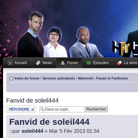
Accueil
News
Forum
Épisodes
La série
Index du forum
‹
Services spécialisés
‹
Maternité : Fanart et Fanfiction
Fanvid de soleil444
Publier une réponse
Fanvid de soleil444
par
soleil444
» Mar 5 Fév 2013 01:34