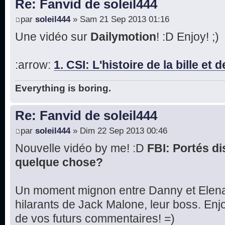
Re: Fanvid de soleil444
par
soleil444
» Sam 21 Sep 2013 01:16
Une vidéo sur
Dailymotion
! :D Enjoy! ;)
:arrow:
1. CSI: L'histoire de la bille et 
Everything is boring.
Re: Fanvid de soleil444
par
soleil444
» Dim 22 Sep 2013 00:46
Nouvelle vidéo by me! :D
FBI: Portés di
quelque chose?
Un moment mignon entre Danny et Elena
hilarants de Jack Malone, leur boss. Enjo
de vos futurs commentaires! =)