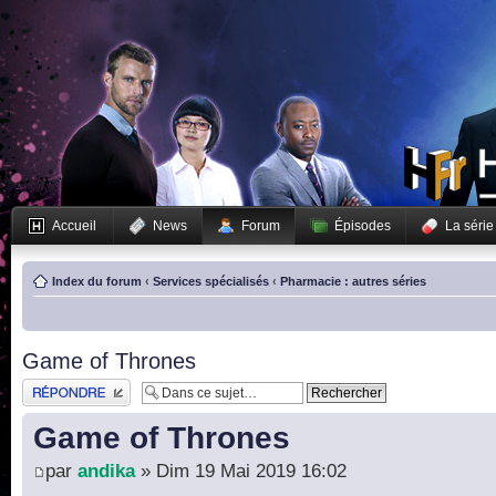
Accueil
News
Forum
Épisodes
La série
Index du forum
‹
Services spécialisés
‹
Pharmacie : autres séries
Game of Thrones
Publier une réponse
Game of Thrones
par
andika
» Dim 19 Mai 2019 16:02