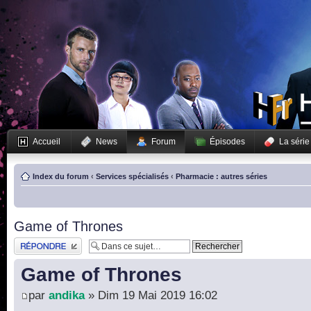
Accueil
News
Forum
Épisodes
La série
Index du forum
‹
Services spécialisés
‹
Pharmacie : autres séries
Game of Thrones
Publier une réponse
Game of Thrones
par
andika
» Dim 19 Mai 2019 16:02