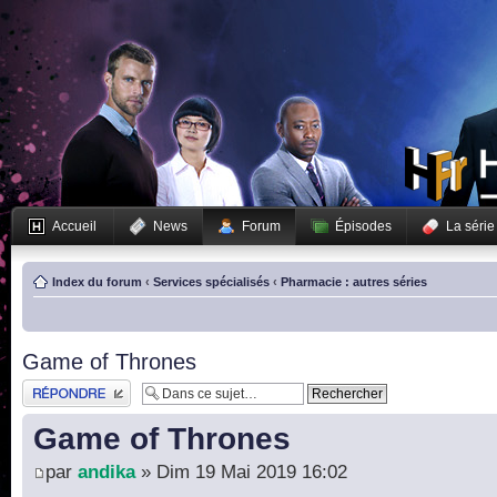
Accueil
News
Forum
Épisodes
La série
Index du forum
‹
Services spécialisés
‹
Pharmacie : autres séries
Game of Thrones
Publier une réponse
Game of Thrones
par
andika
» Dim 19 Mai 2019 16:02