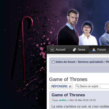
Accueil
News
Forum
Index du forum
‹
Services spécialisés
‹
Ph
Game of Thrones
Publier une réponse
Game of Thrones
par
andika
» Dim 19 Mai 2019 16:02
La série s'achève ce soir, et c'est vis