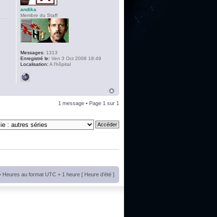
andika
Membre du Staff
Messages:
1313
Enregistré le:
Ven 3 Oct 2008 18:49
Localisation:
A l'hôpital
1 message • Page
1
sur
1
• Heures au format UTC + 1 heure [ Heure d’été ]