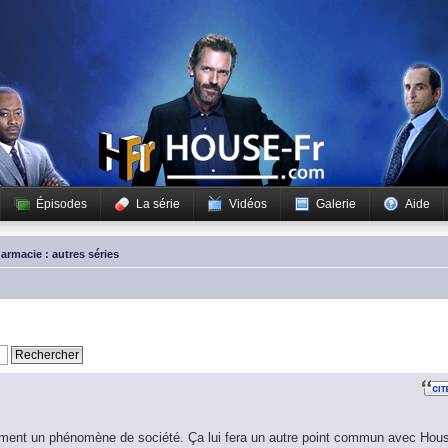
Épisodes
La série
Vidéos
Galerie
Aide
armacie : autres séries
iblement un phénomène de société. Ça lui fera un autre point commun avec Hou