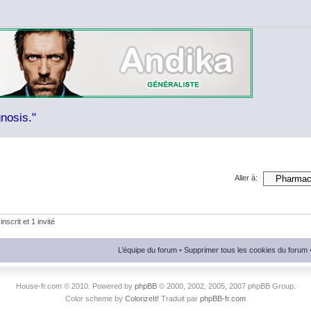
nosis."
Aller à:
nscrit et 1 invité
L’équipe du forum
•
Supprimer tous les cookies du forum
House-fr.com © 2010. Powered by
phpBB
© 2000, 2002, 2005, 2007 phpBB Group.
Color scheme by
ColorizeIt!
Traduit par
phpBB-fr.com