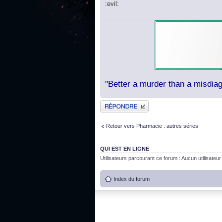
:evil:
"Better a murder than a misdiag
Publier une réponse
Retour vers Pharmacie : autres séries
QUI EST EN LIGNE
Utilisateurs parcourant ce forum : Aucun utilisateur i
Index du forum