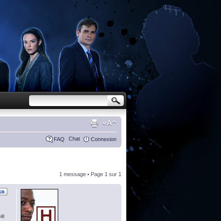
Chat
FAQ
Connexion
1 message • Page
1
sur
1
se