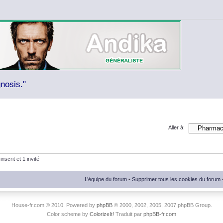
nosis."
Aller à:
nscrit et 1 invité
L’équipe du forum
•
Supprimer tous les cookies du forum
House-fr.com © 2010. Powered by
phpBB
© 2000, 2002, 2005, 2007 phpBB Group.
Color scheme by
ColorizeIt!
Traduit par
phpBB-fr.com