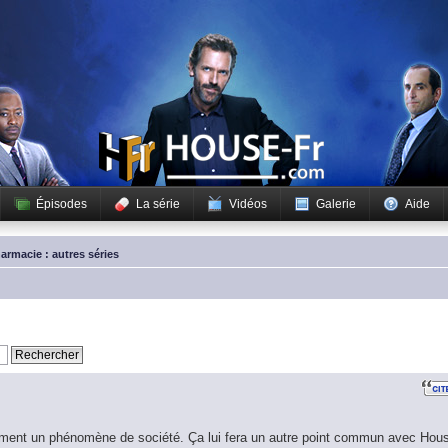
Épisodes
La série
Vidéos
Galerie
Aide
armacie : autres séries
iblement un phénomène de société. Ça lui fera un autre point commun avec Hou