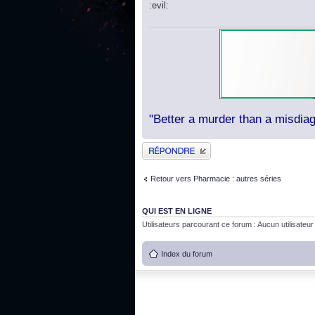
:evil:
"Better a murder than a misdiag
Publier une réponse
Retour vers Pharmacie : autres séries
QUI EST EN LIGNE
Utilisateurs parcourant ce forum : Aucun utilisateur i
Index du forum