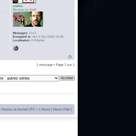
andika
Membre du Staff
Messages:
1313
Enregistré le:
Ven 3 Oct 2008 18:49
Localisation:
A l'hôpital
1 message • Page
1
sur
1
• Heures au format UTC + 1 heure [ Heure d’été ]