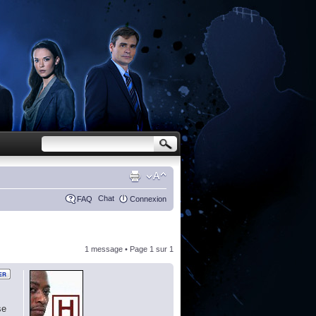
Chat
FAQ
Connexion
1 message • Page
1
sur
1
se