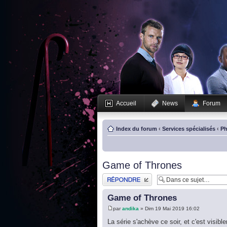
Accueil
News
Forum
Index du forum
‹
Services spécialisés
‹
Ph
Game of Thrones
Publier une réponse
Game of Thrones
par
andika
» Dim 19 Mai 2019 16:02
La série s'achève ce soir, et c'est vis