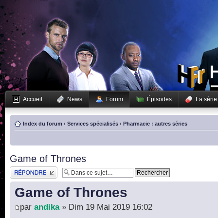
Accueil
News
Forum
Épisodes
La série
Index du forum
‹
Services spécialisés
‹
Pharmacie : autres séries
Game of Thrones
Publier une réponse
Game of Thrones
par
andika
» Dim 19 Mai 2019 16:02