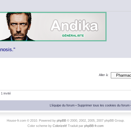
nosis."
Aller à:
 1 invité
L’équipe du forum
•
Supprimer tous les cookies du forum
House-fr.com © 2010. Powered by
phpBB
© 2000, 2002, 2005, 2007 phpBB Group.
Color scheme by
ColorizeIt!
Traduit par
phpBB-fr.com