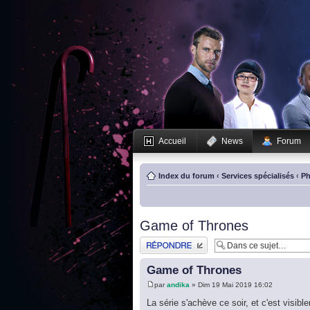
Accueil
News
Forum
Index du forum
‹
Services spécialisés
‹
Ph
Game of Thrones
Publier une réponse
Game of Thrones
par
andika
» Dim 19 Mai 2019 16:02
La série s'achève ce soir, et c'est vis