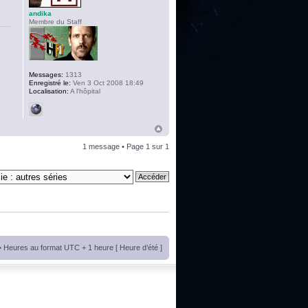
andika
Membre du Staff
Messages:
1313
Enregistré le:
Ven 3 Oct 2008 18:49
Localisation:
A l'hôpital
1 message • Page
1
sur
1
• Heures au format UTC + 1 heure [ Heure d’été ]