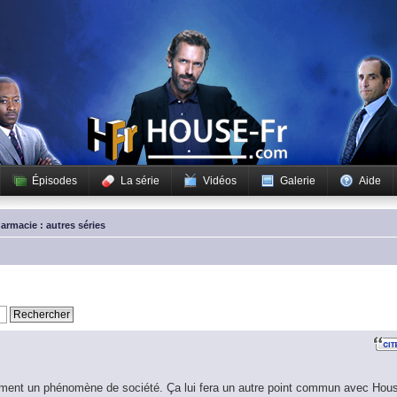
Épisodes
La série
Vidéos
Galerie
Aide
armacie : autres séries
iblement un phénomène de société. Ça lui fera un autre point commun avec Hou