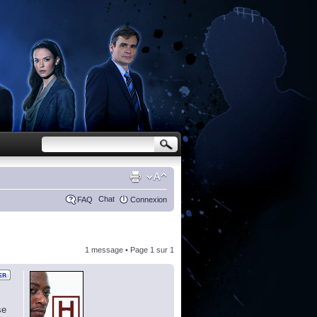
Chat
FAQ
Connexion
1 message • Page
1
sur
1
se