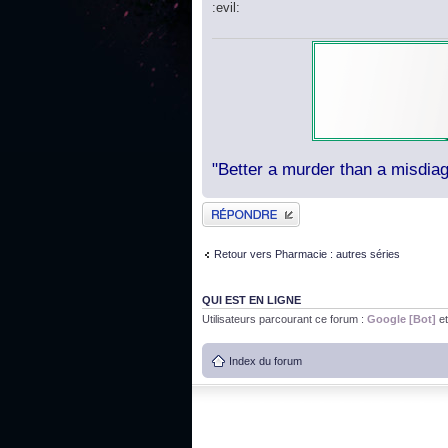
:evil:
"Better a murder than a misdiag
Publier une réponse
Retour vers Pharmacie : autres séries
QUI EST EN LIGNE
Utilisateurs parcourant ce forum :
Google [Bot]
et
Index du forum