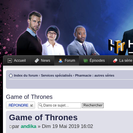
Accueil
News
Forum
Épisodes
La série
Index du forum
‹
Services spécialisés
‹
Pharmacie : autres séries
Game of Thrones
Publier une réponse
Game of Thrones
par
andika
» Dim 19 Mai 2019 16:02