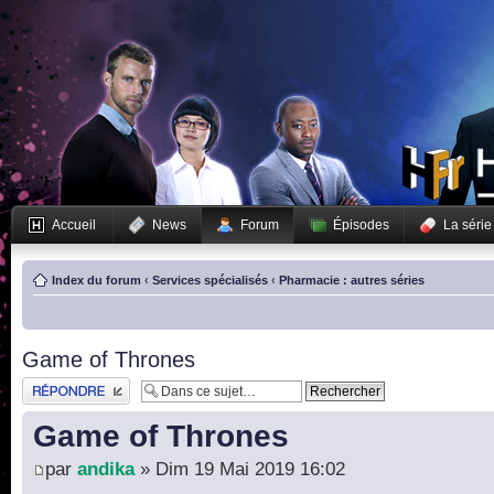
Accueil
News
Forum
Épisodes
La série
Index du forum
‹
Services spécialisés
‹
Pharmacie : autres séries
Game of Thrones
Publier une réponse
Game of Thrones
par
andika
» Dim 19 Mai 2019 16:02