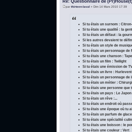
Re: Questionnaire de (Pr)House(t
par
thirteen-laval
» Dim 14 Mars 2010 17:39
Si tu étais un surnom : Citron
Si tu étais une qualité : la gen
Si tu étais un défaut : la gou
Si les autres devaient te défini
Si tu étais un style de musique
Si tu étais un personnage de f
Si tu étais une chanson : Tap
Si tu étais un film : Twilight
Si tu étais une émission de TV
Si tu étais un livre : Hurleve
Si tu étais un personnage de la
Si tu étais un métier : Chirur
Si tu étais une personne que 
Si tu étais un pays : Le Japon
Si tu étais un rêve :...
Si tu étais un endroit où pas
Si tu étais une époque où tu a
Si tu étais un parfum de glace 
Si tu étais une spécialité cul
Si tu étais une boisson : le po
Si tu étais une couleur : Vert