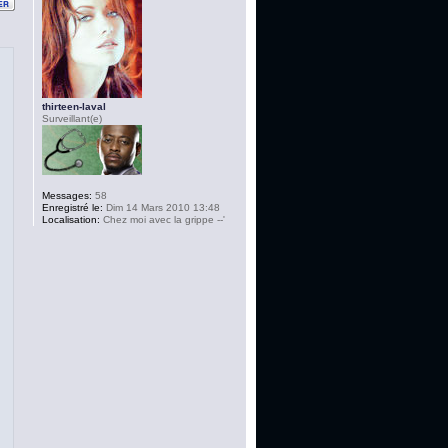
thirteen-laval
Surveillant(e)
Messages:
58
Enregistré le:
Dim 14 Mars 2010 13:48
Localisation:
Chez moi avec la grippe --'