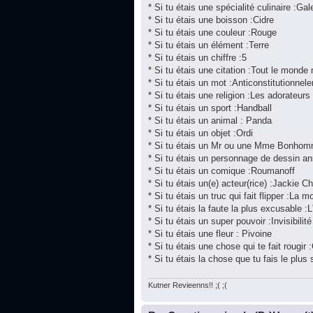
* Si tu étais une spécialité culinaire :Gal
* Si tu étais une boisson :Cidre
* Si tu étais une couleur :Rouge
* Si tu étais un élément :Terre
* Si tu étais un chiffre :5
* Si tu étais une citation :Tout le monde
* Si tu étais un mot :Anticonstitutionnel
* Si tu étais une religion :Les adorateur
* Si tu étais un sport :Handball
* Si tu étais un animal : Panda
* Si tu étais un objet :Ordi
* Si tu étais un Mr ou une Mme Bonhom
* Si tu étais un personnage de dessin a
* Si tu étais un comique :Roumanoff
* Si tu étais un(e) acteur(rice) :Jackie C
* Si tu étais un truc qui fait flipper :La mo
* Si tu étais la faute la plus excusable :L
* Si tu étais un super pouvoir :Invisibilité
* Si tu étais une fleur : Pivoine
* Si tu étais une chose qui te fait rougir 
* Si tu étais la chose que tu fais le plu
Kutner Revieenns!! ;( ;(