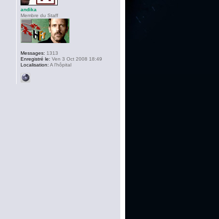
andika
Membre du Staff
Messages:
1313
Enregistré le:
Ven 3 Oct 2008 18:49
Localisation:
A l'hôpital