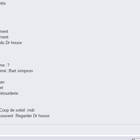
ette
 ment
ement
s du Dr house
me :?
nimé :Bart simpson
han
rt
'etourderie
:Coup de soleil :mdr:
s souvent :Regarder Dr house