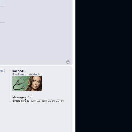
kokop31
Etudiant en médecine
Messages:
19
Enregistré le:
Dim 13 Juin 2010 20:34