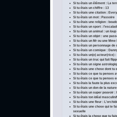
Si tu étais un élément : La ter
Si tu étais un chiffre : 13
Si tu étais une citation : Ever
Si tu étais un mot : Passoire
Si tu étais une religion : bou
Si tu étais un sport : l'escala
Si tu étais un animal : un loup
Si tu étais un objet : une pass
Si tu étais un Mr ou une Mme
Si tu étais un personnage de 
Si tu étais un comique : Dan
Si tu étais un(e) acteur(rice) :
Si tu étais un truc qui fait fli
Si tu étais un signe astrologi
Si tu étais une chose dont tu e
Si tu étais ce que tu penses 
Si tu étais ce que tu penses en
Si tu étais la faute la plus ex
Si tu étais un don de la nature
Si tu étais un super pouvoir :
Si tu étais ton idéal masculin/
Si tu étais une fleur : L'orchi
Si tu étais une chose qui te 
sexuelle
Si tu étais la chose que tu fai