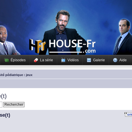
Épisodes
La série
Vidéos
Galerie
Aide
ité pédiatrique : jeux
(t)
se(t)