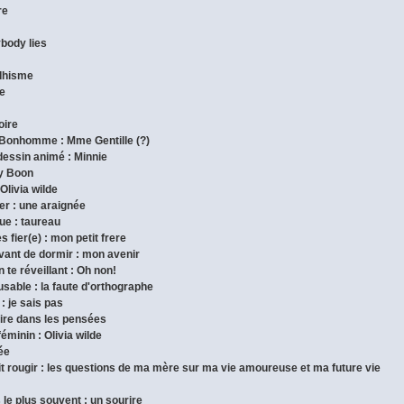
re
ybody lies
ddhisme
de
oire
 Bonhomme : Mme Gentille (?)
dessin animé : Minnie
ny Boon
 Olivia wilde
pper : une araignée
que : taureau
s fier(e) : mon petit frere
avant de dormir : mon avenir
 te réveillant : Oh non!
cusable : la faute d'orthographe
 : je sais pas
 lire dans les pensées
féminin : Olivia wilde
dée
fait rougir : les questions de ma mère sur ma vie amoureuse et ma future vie
s le plus souvent : un sourire