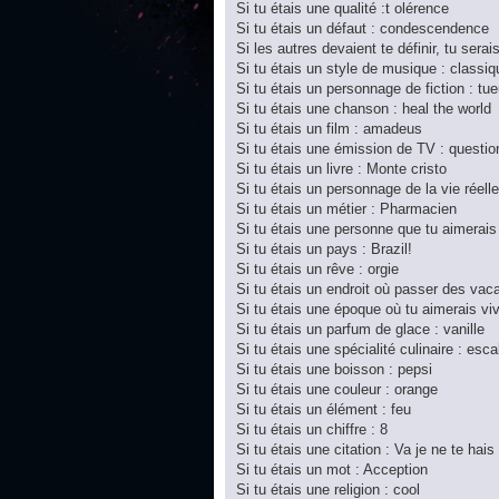
Si tu étais une qualité :t olérence
Si tu étais un défaut : condescendence
Si les autres devaient te définir, tu serai
Si tu étais un style de musique : classiq
Si tu étais un personnage de fiction : tue
Si tu étais une chanson : heal the world
Si tu étais un film : amadeus
Si tu étais une émission de TV : questi
Si tu étais un livre : Monte cristo
Si tu étais un personnage de la vie réel
Si tu étais un métier : Pharmacien
Si tu étais une personne que tu aimerais
Si tu étais un pays : Brazil!
Si tu étais un rêve : orgie
Si tu étais un endroit où passer des vac
Si tu étais une époque où tu aimerais vivr
Si tu étais un parfum de glace : vanille
Si tu étais une spécialité culinaire : esc
Si tu étais une boisson : pepsi
Si tu étais une couleur : orange
Si tu étais un élément : feu
Si tu étais un chiffre : 8
Si tu étais une citation : Va je ne te hais
Si tu étais un mot : Acception
Si tu étais une religion : cool