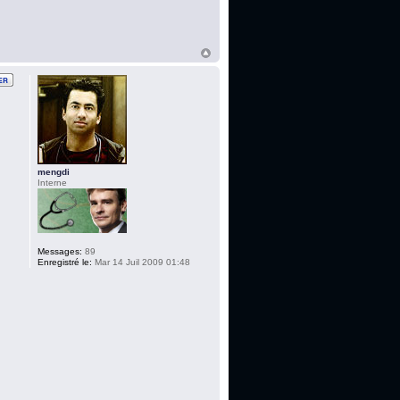
mengdi
Interne
Messages:
89
Enregistré le:
Mar 14 Juil 2009 01:48