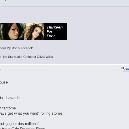
do! My little hurricano!"
s, les Starbucks Coffee et Olivia Wilde.
)
House
ais : bavarde
un fantôme
ways get what you want" rolling stones
eut gagner des millions"
eur House" de Delphine Sloan