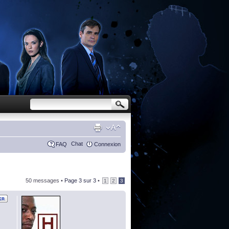
Chat
FAQ
Connexion
50 messages •
Page
3
sur
3
•
1
2
3