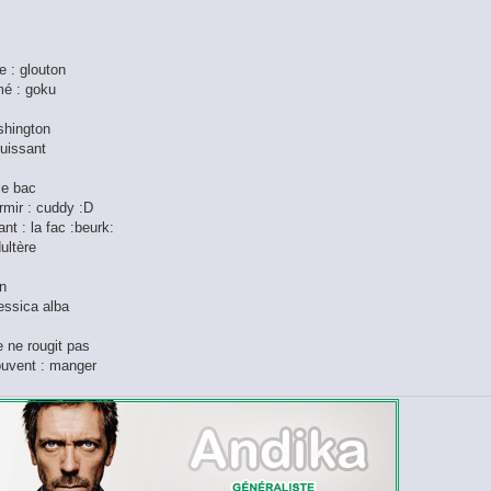
 : glouton
mé : goku
ashington
puissant
 le bac
rmir : cuddy :D
nt : la fac :beurk:
dultère
on
Jessica alba
je ne rougit pas
souvent : manger