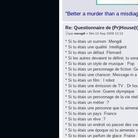
"Better a murder than a misdiag
Re: Questionnaire de (Pr)House(t
par
mengdi
» Dim 13 Sep 2009 12:12
* Si tu étais un surnom :Mengdi
* Si tu étais une qualité :Intelligent
* Si tu étais un défaut :Flemard
* Si les autres devaient te définir, tu sera
* Si tu étais un style de musique : Pop
* Si tu étais un personnage de fiction :
* Si tu étais une chanson :Message in a 
* Si tu étais un film : I robot
* Si tu étais une émission de TV : Dr ho
* Si tu étais un livre :Guerre olympique
* Si tu étais un personnage de la vie rée
* Si tu étais un métier :?
* Si tu étais une personne que tu aimera
* Si tu étais un pays :France
* Si tu étais un rêve :?
* Si tu étais un endroit où passer des v
* Si tu étais une époque où tu aimerais 
* Si tu étais un parfum de glace :Fraise