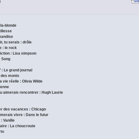
)
-la-blonde
tillesse
rmandise
r, tu serais : drôle
 : le rock
iction : Lisa simpson
e Song
 : Le grand journal
nt des monts
 vie réelle : Olivia Wilde
gienne
tu aimerais rencontrer : Hugh Laurie
ser des vacances : Chicago
imerais vivre : Dans le futur
: Vanille
inaire : La choucroute
rto