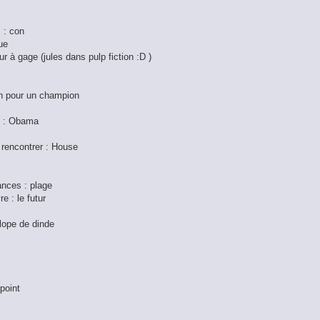
s : con
ue
ur à gage (jules dans pulp fiction :D )
on pour un champion
le : Obama
 rencontrer : House
ances : plage
e : le futur
alope de dinde
 point