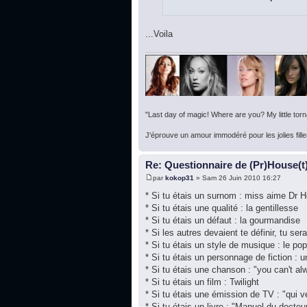
...Voila
"Last day of magic! Where are you? My little torna
J'éprouve un amour immodéré pour les jolies fille
Re: Questionnaire de (Pr)House(t
par
kokop31
» Sam 26 Juin 2010 16:27
* Si tu étais un surnom : miss aime Dr 
* Si tu étais une qualité : la gentillesse
* Si tu étais un défaut : la gourmandise
* Si les autres devaient te définir, tu ser
* Si tu étais un style de musique : le pop
* Si tu étais un personnage de fiction : 
* Si tu étais une chanson : "you can't al
* Si tu étais un film : Twilight
* Si tu étais une émission de TV : "qui v
* Si tu étais un livre : "Manuel du doct