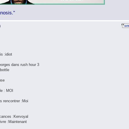
nosis."
)
is :idiot
Georges dans rush hour 3
bottle
use
lle : MOI
is rencontrer :Moi
acances :Kervoyal
vivre :Maintenant