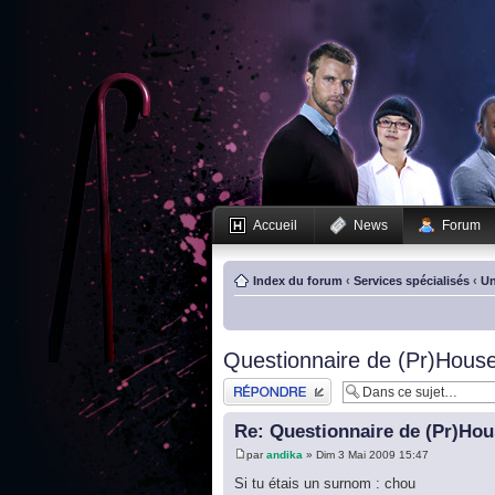
Accueil
News
Forum
Index du forum
‹
Services spécialisés
‹
Un
Questionnaire de (Pr)House
Publier une réponse
Re: Questionnaire de (Pr)Hou
par
andika
» Dim 3 Mai 2009 15:47
Si tu étais un surnom : chou