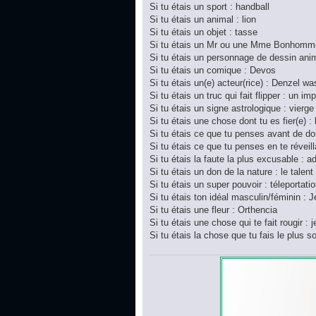
Si tu étais un sport : handball
Si tu étais un animal : lion
Si tu étais un objet : tasse
Si tu étais un Mr ou une Mme Bonhomme
Si tu étais un personnage de dessin ani
Si tu étais un comique : Devos
Si tu étais un(e) acteur(rice) : Denzel w
Si tu étais un truc qui fait flipper : un im
Si tu étais un signe astrologique : vierge
Si tu étais une chose dont tu es fier(e) :
Si tu étais ce que tu penses avant de do
Si tu étais ce que tu penses en te réveilla
Si tu étais la faute la plus excusable : a
Si tu étais un don de la nature : le talent
Si tu étais un super pouvoir : téleportati
Si tu étais ton idéal masculin/féminin : 
Si tu étais une fleur : Orthencia
Si tu étais une chose qui te fait rougir : 
Si tu étais la chose que tu fais le plus 