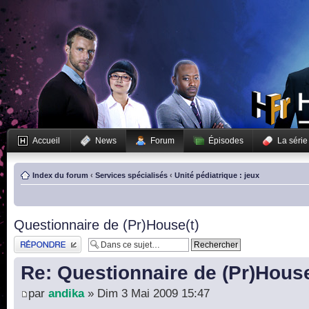
Accueil
News
Forum
Épisodes
La série
Index du forum
‹
Services spécialisés
‹
Unité pédiatrique : jeux
Questionnaire de (Pr)House(t)
Publier une réponse
Re: Questionnaire de (Pr)House
par
andika
» Dim 3 Mai 2009 15:47