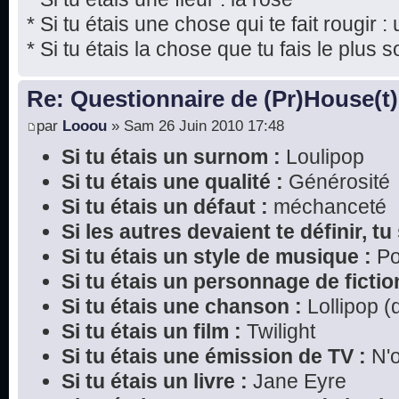
* Si tu étais une chose qui te fait rougir : 
* Si tu étais la chose que tu fais le plus s
Re: Questionnaire de (Pr)House(t)
par
Looou
» Sam 26 Juin 2010 17:48
Si tu étais un surnom :
Loulipop
Si tu étais une qualité :
Générosité
Si tu étais un défaut :
méchanceté
Si les autres devaient te définir, tu 
Si tu étais un style de musique :
P
Si tu étais un personnage de fictio
Si tu étais une chanson :
Lollipop (
Si tu étais un film :
Twilight
Si tu étais une émission de TV :
N'o
Si tu étais un livre :
Jane Eyre