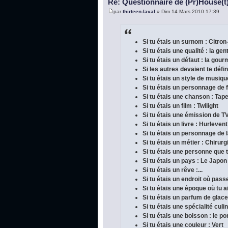
Re: Questionnaire de (Pr)House(t
par
thirteen-laval
» Dim 14 Mars 2010 17:39
Si tu étais un surnom : Citron
Si tu étais une qualité : la gen
Si tu étais un défaut : la gou
Si les autres devaient te défini
Si tu étais un style de musique
Si tu étais un personnage de f
Si tu étais une chanson : Tap
Si tu étais un film : Twilight
Si tu étais une émission de TV
Si tu étais un livre : Hurleve
Si tu étais un personnage de la
Si tu étais un métier : Chirur
Si tu étais une personne que 
Si tu étais un pays : Le Japon
Si tu étais un rêve :...
Si tu étais un endroit où pas
Si tu étais une époque où tu a
Si tu étais un parfum de glace 
Si tu étais une spécialité cul
Si tu étais une boisson : le po
Si tu étais une couleur : Vert