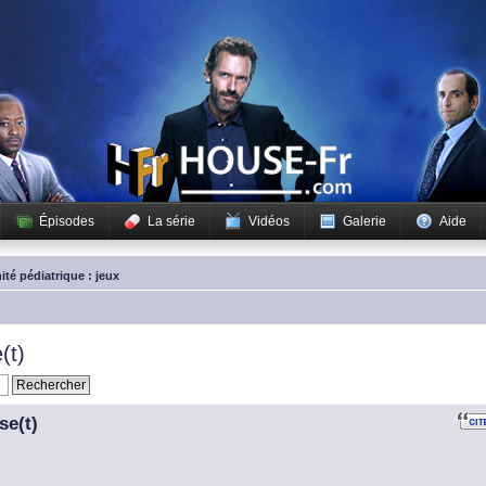
Épisodes
La série
Vidéos
Galerie
Aide
ité pédiatrique : jeux
(t)
se(t)