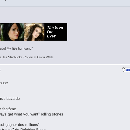
do! My little hurricano!"
s, les Starbucks Coffee et Olivia Wilde.
)
House
ais : bavarde
un fantôme
ways get what you want" rolling stones
eut gagner des millions"
eur House" de Delphine Sloan