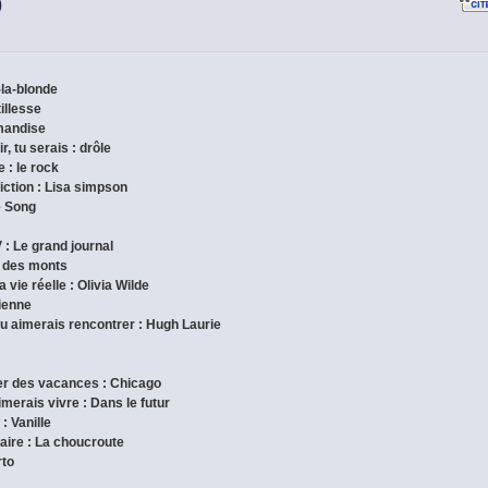
)
-la-blonde
tillesse
rmandise
r, tu serais : drôle
 : le rock
iction : Lisa simpson
e Song
 : Le grand journal
nt des monts
 vie réelle : Olivia Wilde
gienne
tu aimerais rencontrer : Hugh Laurie
ser des vacances : Chicago
imerais vivre : Dans le futur
: Vanille
inaire : La choucroute
rto