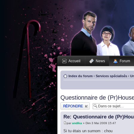
Accueil
News
Forum
Index du forum
‹
Services spécialisés
‹
Un
Questionnaire de (Pr)House
Publier une réponse
Re: Questionnaire de (Pr)Hou
par
andika
» Dim 3 Mai 2009 15:47
Si tu étais un surnom : chou