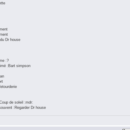
ette
 ment
ement
s du Dr house
me :?
nimé :Bart simpson
han
rt
'etourderie
:Coup de soleil :mdr:
s souvent :Regarder Dr house