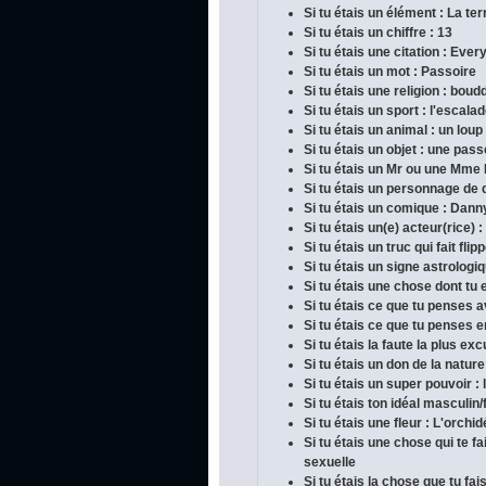
Si tu étais un élément : La ter
Si tu étais un chiffre : 13
Si tu étais une citation : Ever
Si tu étais un mot : Passoire
Si tu étais une religion : bou
Si tu étais un sport : l'escala
Si tu étais un animal : un loup
Si tu étais un objet : une pass
Si tu étais un Mr ou une Mme
Si tu étais un personnage de 
Si tu étais un comique : Dan
Si tu étais un(e) acteur(rice) :
Si tu étais un truc qui fait fli
Si tu étais un signe astrologi
Si tu étais une chose dont tu e
Si tu étais ce que tu penses 
Si tu étais ce que tu penses en
Si tu étais la faute la plus ex
Si tu étais un don de la nature
Si tu étais un super pouvoir :
Si tu étais ton idéal masculin/
Si tu étais une fleur : L'orchi
Si tu étais une chose qui te 
sexuelle
Si tu étais la chose que tu fai