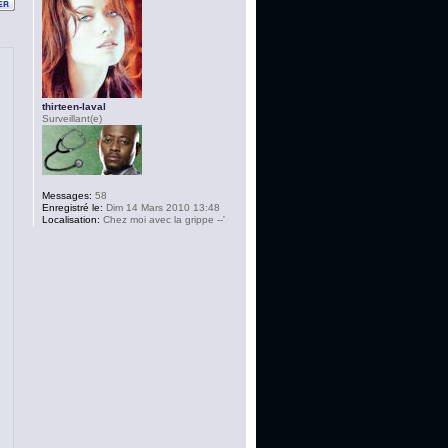
thirteen-laval
Surveillant(e)
Messages:
58
Enregistré le:
Dim 14 Mars 2010 13:48
Localisation:
Chez moi avec la grippe --'