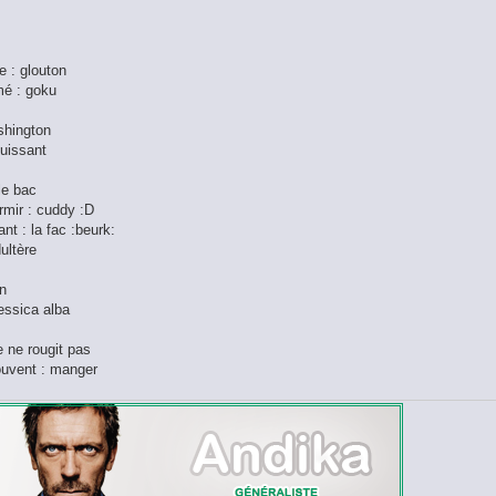
 : glouton
mé : goku
ashington
puissant
 le bac
rmir : cuddy :D
nt : la fac :beurk:
dultère
on
Jessica alba
je ne rougit pas
souvent : manger