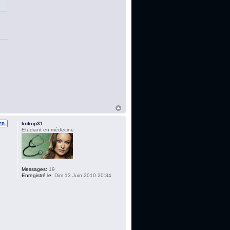
kokop31
Etudiant en médecine
Messages:
19
Enregistré le:
Dim 13 Juin 2010 20:34