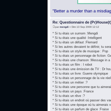
"Better a murder than a misdiag
Re: Questionnaire de (Pr)House(t
par
mengdi
» Dim 13 Sep 2009 12:12
* Si tu étais un surnom :Mengdi
* Si tu étais une qualité :Intelligent
* Si tu étais un défaut :Flemard
* Si les autres devaient te définir, tu sera
* Si tu étais un style de musique : Pop
* Si tu étais un personnage de fiction :
* Si tu étais une chanson :Message in a 
* Si tu étais un film : I robot
* Si tu étais une émission de TV : Dr ho
* Si tu étais un livre :Guerre olympique
* Si tu étais un personnage de la vie rée
* Si tu étais un métier :?
* Si tu étais une personne que tu aimera
* Si tu étais un pays :France
* Si tu étais un rêve :?
* Si tu étais un endroit où passer des v
* Si tu étais une époque où tu aimerais 
* Si tu étais un parfum de glace :Fraise