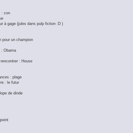
s : con
ue
ur à gage (jules dans pulp fiction :D )
on pour un champion
le : Obama
 rencontrer : House
ances : plage
e : le futur
alope de dinde
 point