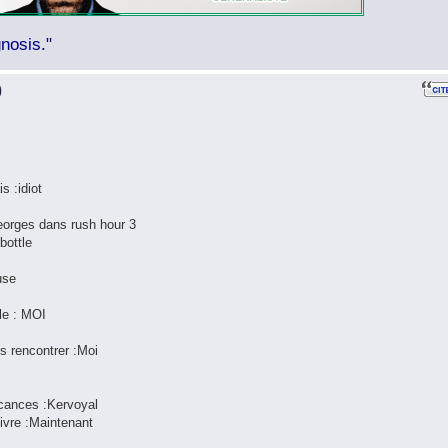
nosis."
)
is :idiot
Georges dans rush hour 3
bottle
use
lle : MOI
is rencontrer :Moi
acances :Kervoyal
vivre :Maintenant