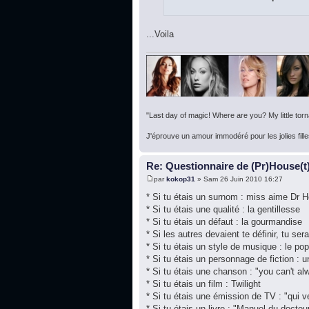
...Voila
"Last day of magic! Where are you? My little torna
J'éprouve un amour immodéré pour les jolies fille
Re: Questionnaire de (Pr)House(t
par
kokop31
» Sam 26 Juin 2010 16:27
* Si tu étais un surnom : miss aime Dr 
* Si tu étais une qualité : la gentillesse
* Si tu étais un défaut : la gourmandise
* Si les autres devaient te définir, tu ser
* Si tu étais un style de musique : le pop
* Si tu étais un personnage de fiction : 
* Si tu étais une chanson : "you can't al
* Si tu étais un film : Twilight
* Si tu étais une émission de TV : "qui v
* Si tu étais un livre : "Manuel du doct