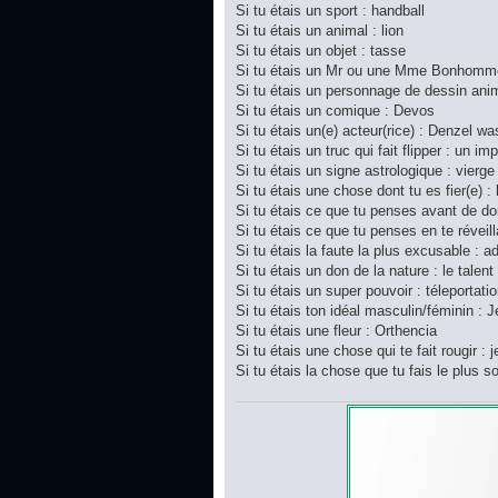
Si tu étais un sport : handball
Si tu étais un animal : lion
Si tu étais un objet : tasse
Si tu étais un Mr ou une Mme Bonhomme
Si tu étais un personnage de dessin ani
Si tu étais un comique : Devos
Si tu étais un(e) acteur(rice) : Denzel w
Si tu étais un truc qui fait flipper : un im
Si tu étais un signe astrologique : vierge
Si tu étais une chose dont tu es fier(e) :
Si tu étais ce que tu penses avant de do
Si tu étais ce que tu penses en te réveilla
Si tu étais la faute la plus excusable : a
Si tu étais un don de la nature : le talent
Si tu étais un super pouvoir : téleportati
Si tu étais ton idéal masculin/féminin : 
Si tu étais une fleur : Orthencia
Si tu étais une chose qui te fait rougir : 
Si tu étais la chose que tu fais le plus 