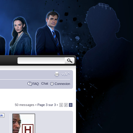
Chat
FAQ
Connexion
50 messages •
Page
3
sur
3
•
1
2
3