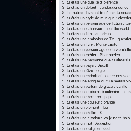
Si tu étais une qualité :t olérence
Si tu étais un défaut : condescendence
Si les autres devaient te définir, tu serai
Si tu étais un style de musique : classiq
Si tu étais un personnage de fiction : tue
Si tu étais une chanson : heal the world
Si tu étais un film : amadeus
Si tu étais une émission de TV : questi
Si tu étais un livre : Monte cristo
Si tu étais un personnage de la vie réel
Si tu étais un métier : Pharmacien
Si tu étais une personne que tu aimerais
Si tu étais un pays : Brazil!
Si tu étais un rêve : orgie
Si tu étais un endroit où passer des vac
Si tu étais une époque où tu aimerais vivr
Si tu étais un parfum de glace : vanille
Si tu étais une spécialité culinaire : esc
Si tu étais une boisson : pepsi
Si tu étais une couleur : orange
Si tu étais un élément : feu
Si tu étais un chiffre : 8
Si tu étais une citation : Va je ne te hais
Si tu étais un mot : Acception
Si tu étais une religion : cool