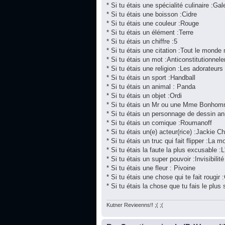
* Si tu étais une spécialité culinaire :Gal
* Si tu étais une boisson :Cidre
* Si tu étais une couleur :Rouge
* Si tu étais un élément :Terre
* Si tu étais un chiffre :5
* Si tu étais une citation :Tout le monde
* Si tu étais un mot :Anticonstitutionnel
* Si tu étais une religion :Les adorateur
* Si tu étais un sport :Handball
* Si tu étais un animal : Panda
* Si tu étais un objet :Ordi
* Si tu étais un Mr ou une Mme Bonhom
* Si tu étais un personnage de dessin a
* Si tu étais un comique :Roumanoff
* Si tu étais un(e) acteur(rice) :Jackie C
* Si tu étais un truc qui fait flipper :La mo
* Si tu étais la faute la plus excusable :L
* Si tu étais un super pouvoir :Invisibilité
* Si tu étais une fleur : Pivoine
* Si tu étais une chose qui te fait rougir 
* Si tu étais la chose que tu fais le plu
Kutner Revieenns!! ;( ;(