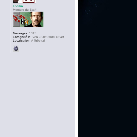
andika
Membre du Staff
Messages:
1313
Enregistré le:
Ven 3 Oct 2008 18:49
Localisation:
A l'hôpital