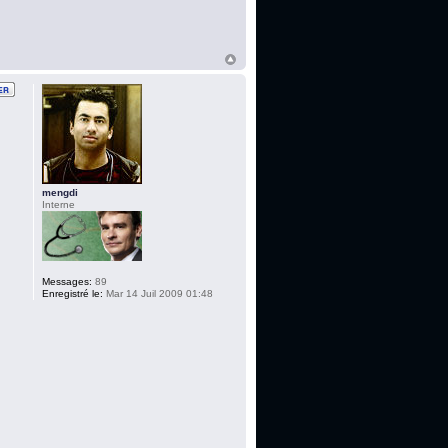
mengdi
Interne
Messages:
89
Enregistré le:
Mar 14 Juil 2009 01:48