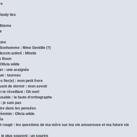
re
ybody lies
ddhisme
de
oire
 Bonhomme : Mme Gentille (?)
dessin animé : Minnie
ny Boon
 Olivia wilde
pper : une araignée
que : taureau
s fier(e) : mon petit frere
avant de dormir : mon avenir
 te réveillant : Oh non!
cusable : la faute d'orthographe
 : je sais pas
 lire dans les pensées
féminin : Olivia wilde
dée
fait rougir : les questions de ma mère sur ma vie amoureuse et ma future vie
s le plus souvent : un sourire