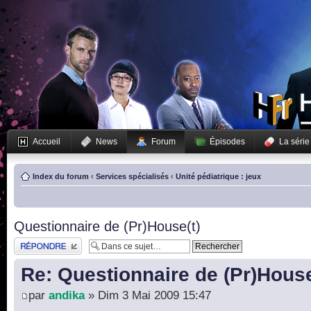
Accueil
News
Forum
Épisodes
La série
Index du forum
‹
Services spécialisés
‹
Unité pédiatrique : jeux
Questionnaire de (Pr)House(t)
Publier une réponse
Re: Questionnaire de (Pr)House
par
andika
» Dim 3 Mai 2009 15:47