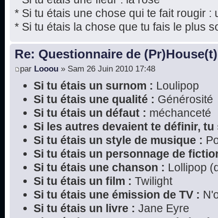
* Si tu étais une chose qui te fait rougir : 
* Si tu étais la chose que tu fais le plus s
Re: Questionnaire de (Pr)House(t)
par
Looou
» Sam 26 Juin 2010 17:48
Si tu étais un surnom :
Loulipop
Si tu étais une qualité :
Générosité
Si tu étais un défaut :
méchanceté
Si les autres devaient te définir, tu 
Si tu étais un style de musique :
P
Si tu étais un personnage de fictio
Si tu étais une chanson :
Lollipop (
Si tu étais un film :
Twilight
Si tu étais une émission de TV :
N'o
Si tu étais un livre :
Jane Eyre